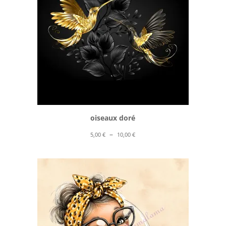
oiseaux doré
Plage
–
5,00
€
10,00
€
de
prix :
5,00 €
à
10,00 €