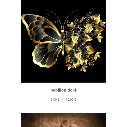
5,00 €
à
10,00 €
papillon doré
Plage
–
5,00
€
10,00
€
de
prix :
5,00 €
à