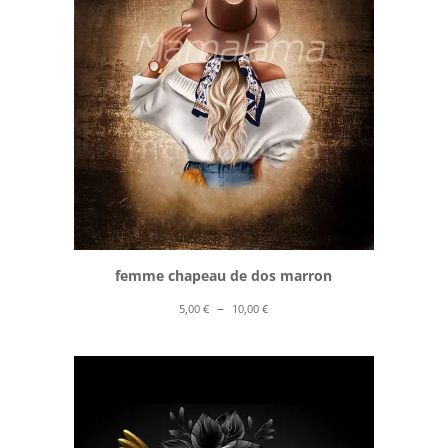
10,00 €
femme chapeau de dos marron
Plage
–
5,00
€
10,00
€
de
prix :
5,00 €
à
10,00 €