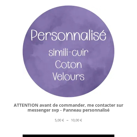
ATTENTION avant de commander, me contacter sur
messenger svp - Panneau personnalisé
Plage
–
5,00
€
10,00
€
de
prix :