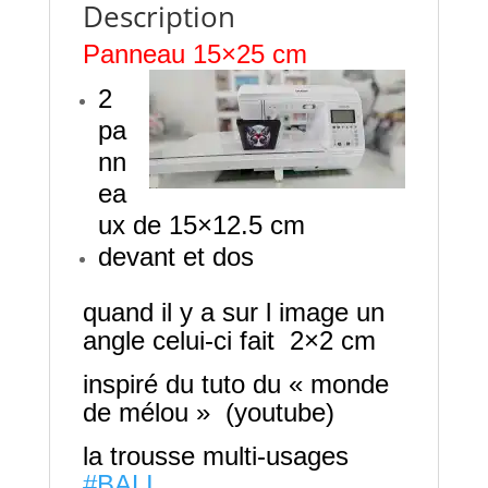
Description
Panneau 15×25 cm
2
pa
nn
ea
ux de 15×12.5 cm
devant et dos
quand il y a sur l image un
angle celui-ci fait 2×2 cm
inspiré du tuto du « monde
de mélou » (youtube)
la trousse multi-usages
#BALI