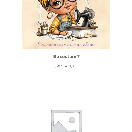
Illu couture 7
Plage
–
5,50
€
9,00
€
de
prix :
5,50 €
à
9,00 €