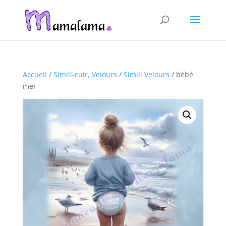
Accueil
/
Simili-cuir, Velours
/
Simili Velours
/ bébé
mer