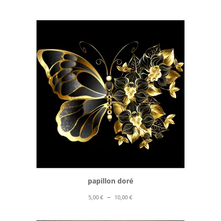
de
prix :
5,00 €
à
10,00 €
papillon doré
Plage
–
5,00
€
10,00
€
de
prix :