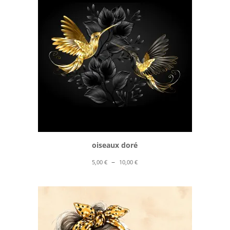
10,00 €
oiseaux doré
Plage
–
5,00
€
10,00
€
de
prix :
5,00 €
à
10,00 €