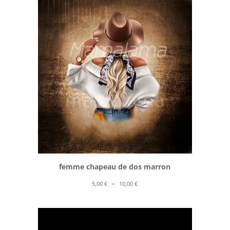
5,00 €
à
10,00 €
femme chapeau de dos marron
Plage
–
5,00
€
10,00
€
de
prix :
5,00 €
à