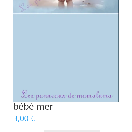
bébé mer
3,00
€