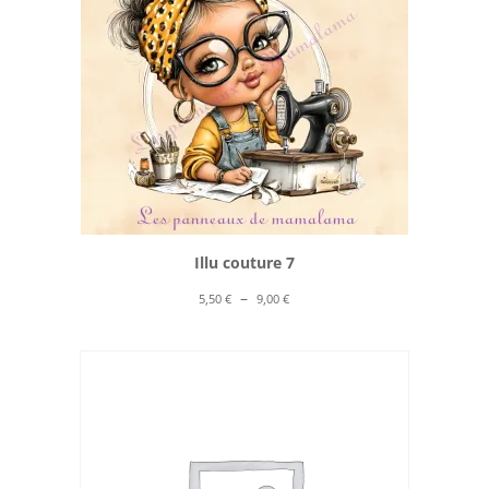
Illu couture 7
Plage
–
5,50
€
9,00
€
de
prix :
5,50 €
à
9,00 €