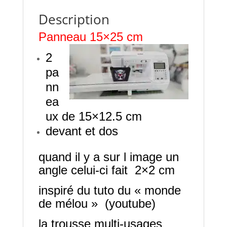
Description
Panneau 15×25 cm
2
pa
nn
ea
ux de 15×12.5 cm
devant et dos
quand il y a sur l image un
angle celui-ci fait 2×2 cm
inspiré du tuto du « monde
de mélou » (youtube)
la trousse multi-usages