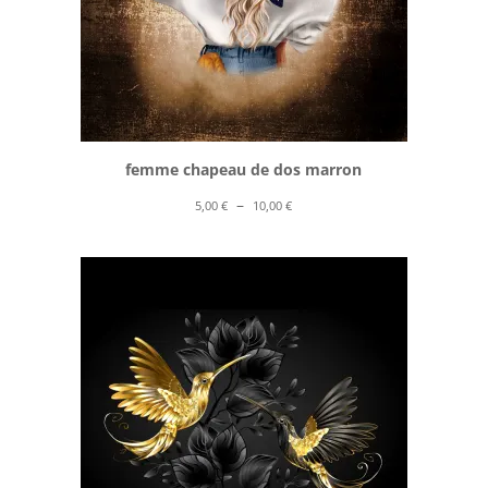
femme chapeau de dos marron
Plage
–
5,00
€
10,00
€
de
prix :
5,00 €
à
10,00 €