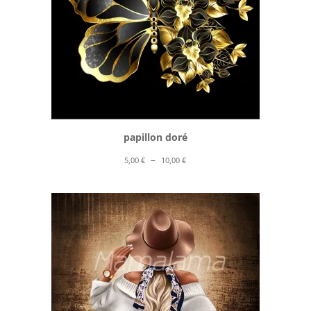
papillon doré
Plage
–
5,00
€
10,00
€
de
prix :
5,00 €
à
10,00 €