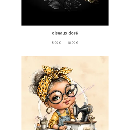
oiseaux doré
Plage
–
5,00
€
10,00
€
de
prix :
5,00 €
à
10,00 €