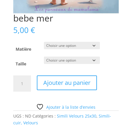
bebe mer
5,00
€
Matière
Taille
quantité
Ajouter au panier
de
bebe
mer
Ajouter à la liste d’envies
UGS :
ND
Catégories :
Simili Velours 25x30
,
Simili-
cuir, Velours