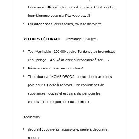
légèrement différentes les unes des autres. Gardez cela à
l’esprit lorsque vous planifiez votre travail.
Utilisation : sacs, accessoires, trousse de toilette
VELOURS DÉCORATIF
Grammage : 250 g/m2
Test Martindale : 100 000 cycles Tendance au boulochage
et au pelage – 4-5 Résistance au frottement à sec – 5
Résistance au frottement humide – 4
Tissu décoratif HOME DECOR – doux, dense avec des
poils courts. Facile à nettoyer. Il ne contient pas de
substances nocives et est sans danger pour les
enfants. Tissu respectueux des animaux.
Application:
décoratif : couvre-lits, appuis-tête, oreillers décoratifs,
rideaux