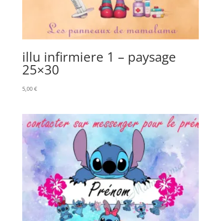
illu infirmiere 1 – paysage
25×30
5,00
€