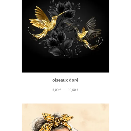
10,00 €
oiseaux doré
Plage
–
5,00
€
10,00
€
de
prix :
5,00 €
à
10,00 €