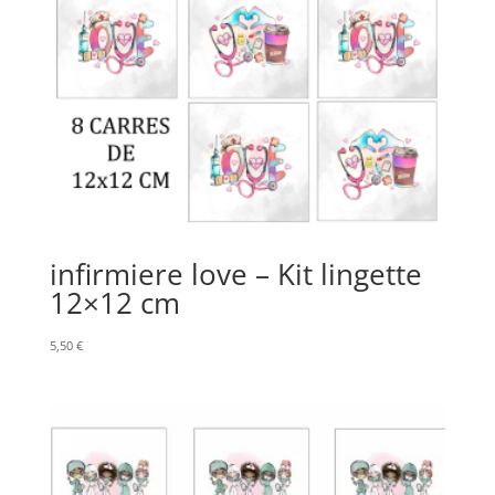
infirmiere love – Kit lingette
12×12 cm
5,50
€