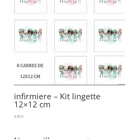
infirmiere – Kit lingette
12×12 cm
5,50
€