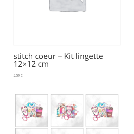
stitch coeur – Kit lingette
12×12 cm
5,50
€