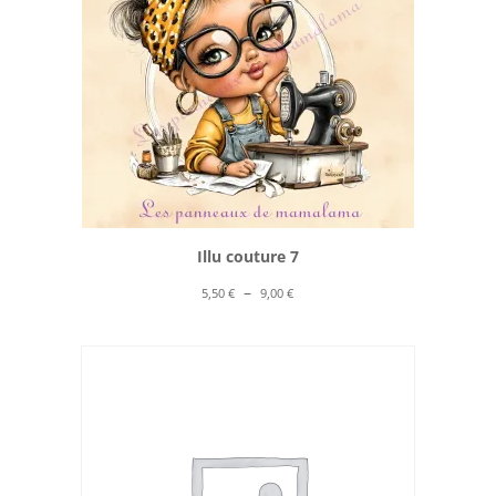
Illu couture 7
Plage
–
5,50
€
9,00
€
de
prix :
5,50 €
à
9,00 €