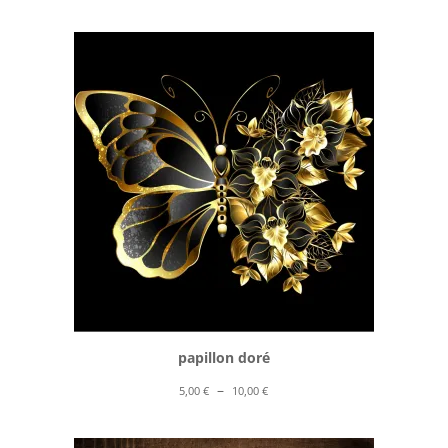
de
prix :
5,00 €
à
10,00 €
papillon doré
Plage
–
5,00
€
10,00
€
de
prix :