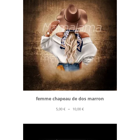
5,00 €
à
10,00 €
femme chapeau de dos marron
Plage
–
5,00
€
10,00
€
de
prix :
5,00 €
à