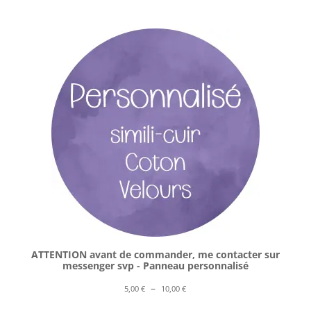
ATTENTION avant de commander, me contacter sur
messenger svp - Panneau personnalisé
Plage
–
5,00
€
10,00
€
de