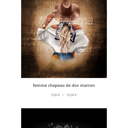
à
10,00 €
femme chapeau de dos marron
Plage
–
5,00
€
10,00
€
de
prix :
5,00 €
à
10,00 €