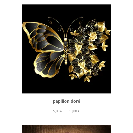
prix :
5,00 €
à
10,00 €
papillon doré
Plage
–
5,00
€
10,00
€
de
prix :
5,00 €