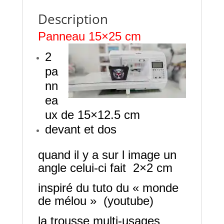
Description
Panneau 15×25 cm
2
pa
nn
ea
ux de 15×12.5 cm
devant et dos
quand il y a sur l image un
angle celui-ci fait 2×2 cm
inspiré du tuto du « monde
de mélou » (youtube)
la trousse multi-usages