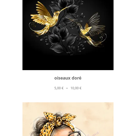
oiseaux doré
Plage
–
5,00
€
10,00
€
de
prix :
5,00 €
à
10,00 €