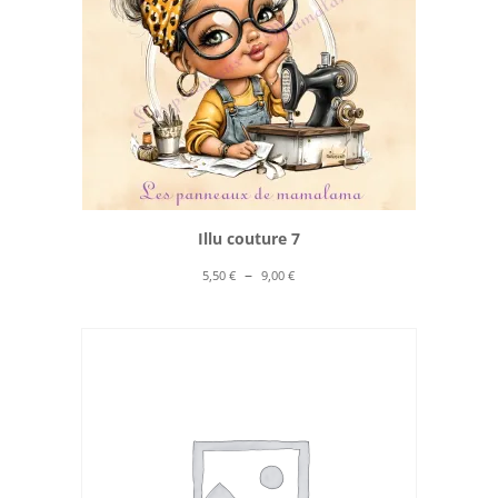
Illu couture 7
Plage
–
5,50
€
9,00
€
de
prix :
5,50 €
à
9,00 €