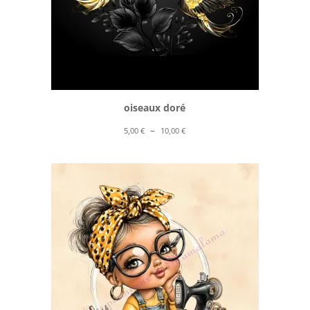
oiseaux doré
Plage
–
5,00
€
10,00
€
de
prix :
5,00 €
à
10,00 €