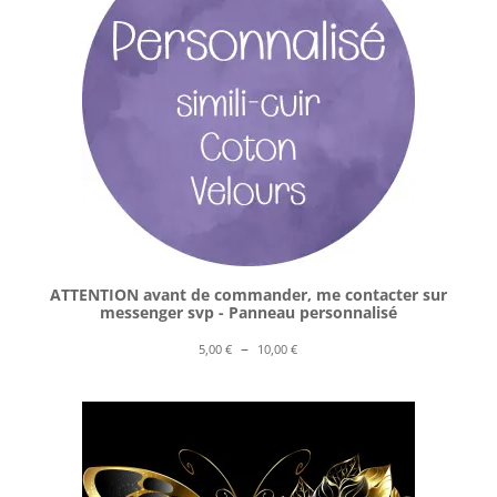
ATTENTION avant de commander, me contacter sur
messenger svp - Panneau personnalisé
Plage
–
5,00
€
10,00
€
de
prix :
5,00 €
à
10,00 €