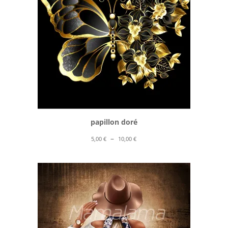
papillon doré
Plage
–
5,00
€
10,00
€
de
prix :
5,00 €
à
10,00 €