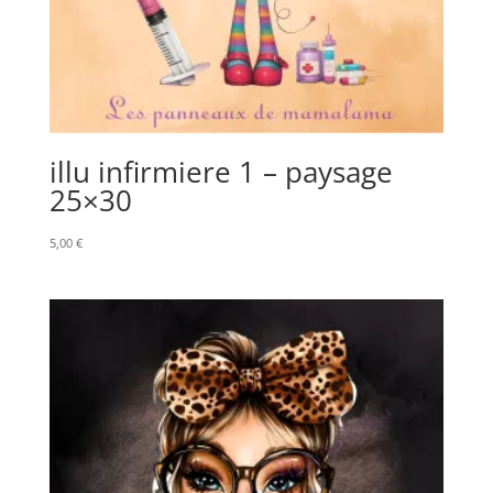
illu infirmiere 1 – paysage
25×30
5,00
€