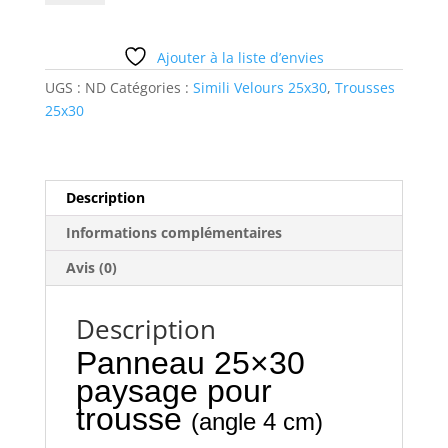
chaussure
léo
1
Ajouter à la liste d’envies
-
UGS :
ND
Catégories :
Simili Velours 25x30
,
Trousses
trousse
25x30
Description
Informations complémentaires
Avis (0)
Description
Panneau 25×30
paysage pour
trousse
(angle 4 cm)