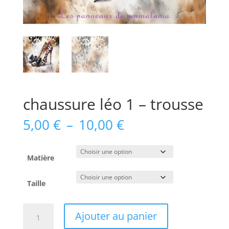
chaussure léo 1 – trousse
Plage
5,00
€
–
10,00
€
de
prix :
5,00 €
Matière
à
10,00 €
Taille
quantité
Ajouter au panier
de