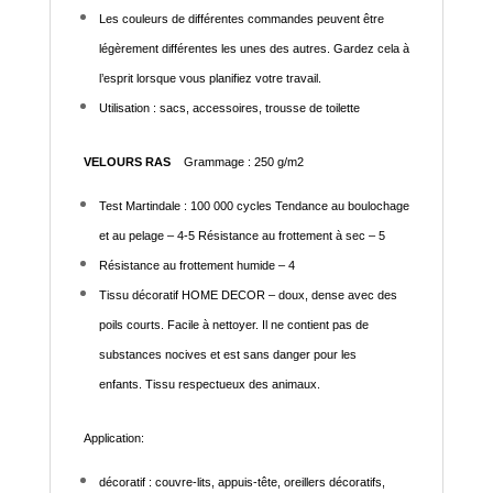
Les couleurs de différentes commandes peuvent être
légèrement différentes les unes des autres. Gardez cela à
l’esprit lorsque vous planifiez votre travail.
Utilisation : sacs, accessoires, trousse de toilette
VELOURS RAS
Grammage : 250 g/m2
Test Martindale : 100 000 cycles Tendance au boulochage
et au pelage – 4-5 Résistance au frottement à sec – 5
Résistance au frottement humide – 4
Tissu décoratif HOME DECOR – doux, dense avec des
poils courts. Facile à nettoyer. Il ne contient pas de
substances nocives et est sans danger pour les
enfants. Tissu respectueux des animaux.
Application:
décoratif : couvre-lits, appuis-tête, oreillers décoratifs,