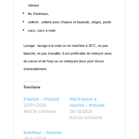
rideaux
lits d’animaux,
sellerie : sellerie pour chaises et fauteuils, sièges, poufs
sacs, sacs à main
Lavage : lavage à la main ou en machine à 30°C, ne pas
blanchir, ne pas travailler. Il est préférable de nettoyer avec
du savon et de l’eau ou un nettoyant doux pour tissus
d’ameublement.
Similaire
trousse – trousse
ma trousse a
25/01/2026
sourire – trousse
Article similaire
26/10/2025
Article similaire
bonheur – trousse
28/11/2025