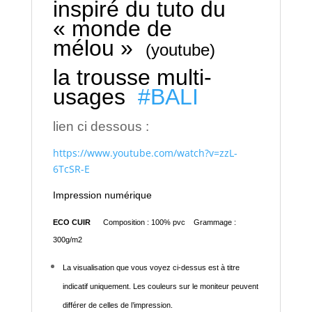
inspiré du tuto du
« monde de
mélou »
(youtube)
la trousse multi-
usages
#BALI
lien ci dessous :
https://www.youtube.com/watch?v=zzL-
6TcSR-E
Impression numérique
ECO CUIR
Composition : 100% pvc Grammage :
300g/m2
La visualisation que vous voyez ci-dessus est à titre
indicatif uniquement. Les couleurs sur le moniteur peuvent
différer de celles de l’impression.