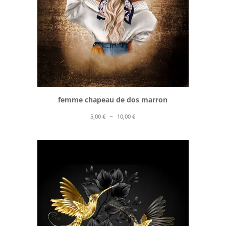
femme chapeau de dos marron
Plage
–
5,00
€
10,00
€
de
prix :
5,00 €
à
10,00 €