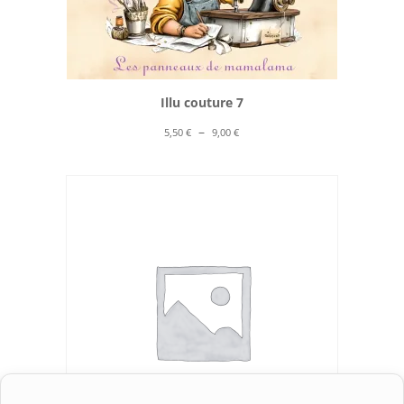
Illu couture 7
Plage
–
5,50
€
9,00
€
de
prix :
5,50 €
à
9,00 €