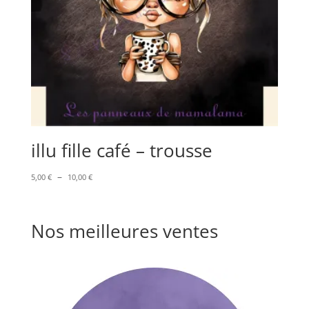
illu fille café – trousse
Plage
–
5,00
€
10,00
€
de
prix :
5,00 €
Nos meilleures ventes
à
10,00 €