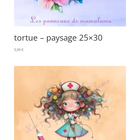
tortue – paysage 25×30
5,00
€