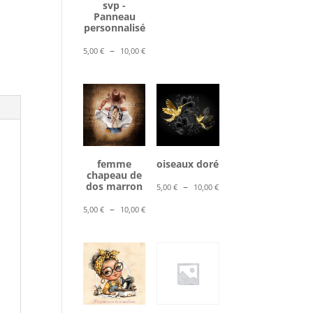
svp -
5,00 €
Panneau
à
personnalisé
10,00 €
Plage
–
5,00
€
10,00
€
de
prix :
5,00 €
à
10,00 €
femme
oiseaux doré
chapeau de
Plage
dos marron
–
5,00
€
10,00
€
de
Plage
–
5,00
€
10,00
€
prix :
de
5,00 €
prix :
à
5,00 €
10,00 €
à
10,00 €