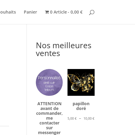
souhaits
Panier
0 Article
0,00 €
Nos meilleures
ventes
ATTENTION
papillon
avant de
doré
commander,
Plage
me
–
5,00
€
10,00
€
contacter
de
sur
prix :
messenger