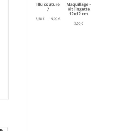
Illu couture
Maquillage -
7
Kit lingette
12x12 cm
Plage
–
5,50
€
9,00
€
5,50
€
de
prix :
5,50 €
à
9,00 €