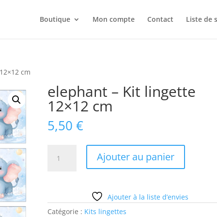
Boutique
Mon compte
Contact
Liste de 
e 12×12 cm
elephant – Kit lingette
12×12 cm
5,50
€
quantité
Ajouter au panier
de
elephant
-
Kit
Ajouter à la liste d’envies
lingette
Catégorie :
Kits lingettes
12x12