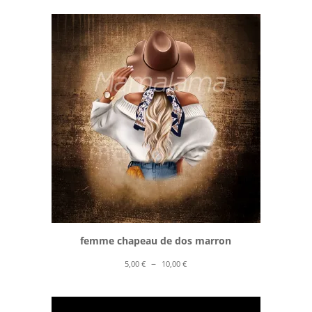
prix :
5,00 €
à
10,00 €
femme chapeau de dos marron
Plage
–
5,00
€
10,00
€
de
prix :
5,00 €