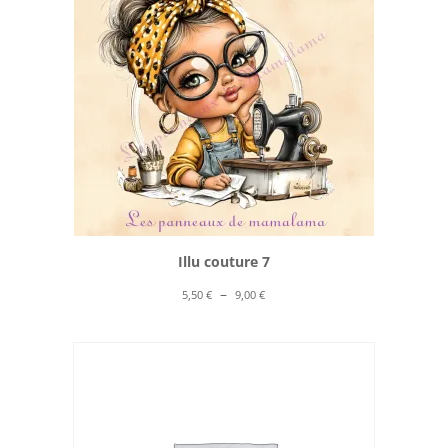
10,00 €
Illu couture 7
Plage
–
5,50
€
9,00
€
de
prix :
5,50 €
à
9,00 €