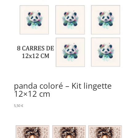
panda coloré – Kit lingette
12×12 cm
5,50
€