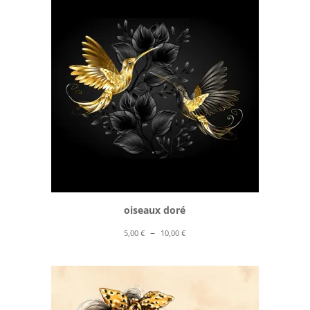
à
10,00 €
oiseaux doré
Plage
–
5,00
€
10,00
€
de
prix :
5,00 €
à