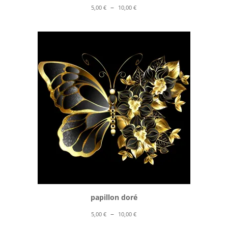
Plage
–
5,00
€
10,00
€
de
prix :
5,00 €
à
10,00 €
papillon doré
Plage
–
5,00
€
10,00
€
de