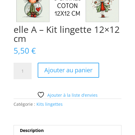
elle A – Kit lingette 12×12
cm
5,50
€
quantité
Ajouter au panier
de
elle
A
-
Ajouter à la liste d’envies
Kit
Catégorie :
Kits lingettes
lingette
12x12
cm
Description