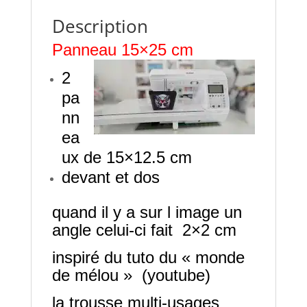
Description
Panneau 15×25 cm
2
pa
nn
ea
ux de 15×12.5 cm
devant et dos
quand il y a sur l image un
angle celui-ci fait 2×2 cm
inspiré du tuto du « monde
de mélou » (youtube)
la trousse multi-usages