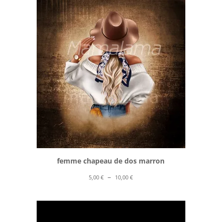
5,00 €
à
10,00 €
femme chapeau de dos marron
Plage
–
5,00
€
10,00
€
de
prix :
5,00 €
à