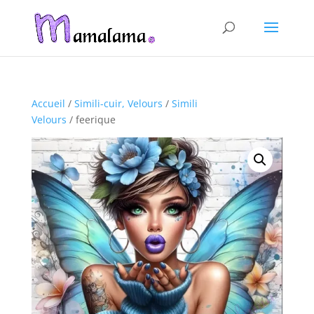
Accueil
/
Simili-cuir, Velours
/
Simili
Velours
/ feerique