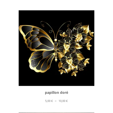
de
prix :
5,00 €
à
10,00 €
papillon doré
Plage
–
5,00
€
10,00
€
de
prix :