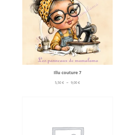
Illu couture 7
Plage
–
5,50
€
9,00
€
de
prix :
5,50 €
à
9,00 €