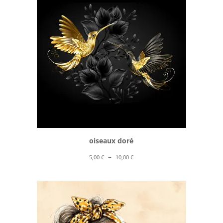
10,00 €
oiseaux doré
Plage
–
5,00
€
10,00
€
de
prix :
5,00 €
à
10,00 €