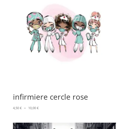
infirmiere cercle rose
Plage
–
4,50
€
10,00
€
de
prix :
4,50 €