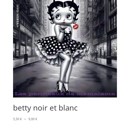
à
10,00 €
betty noir et blanc
Plage
–
5,50
€
9,00
€
de