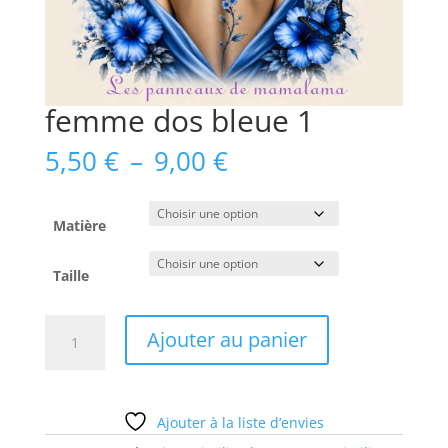
femme dos bleue 1
Plage
5,50
€
–
9,00
€
de
prix :
5,50 €
Matière
à
9,00 €
Taille
quantité
Ajouter au panier
de
femme
dos
bleue
Ajouter à la liste d’envies
1