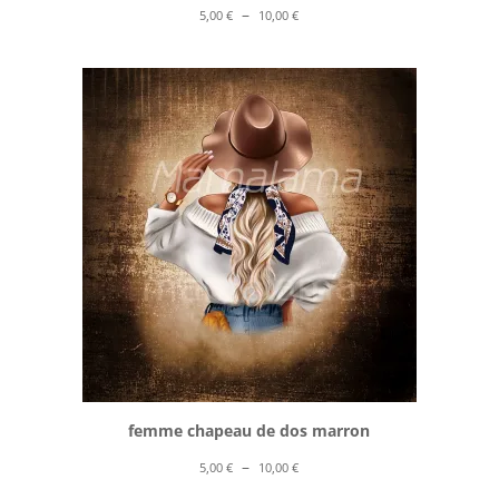
Plage
–
5,00
€
10,00
€
de
prix :
5,00 €
à
10,00 €
femme chapeau de dos marron
Plage
–
5,00
€
10,00
€
de