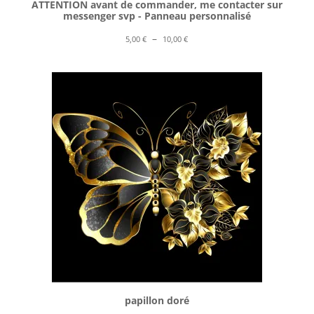
ATTENTION avant de commander, me contacter sur
messenger svp - Panneau personnalisé
Plage
–
5,00
€
10,00
€
de
prix :
5,00 €
à
10,00 €
papillon doré