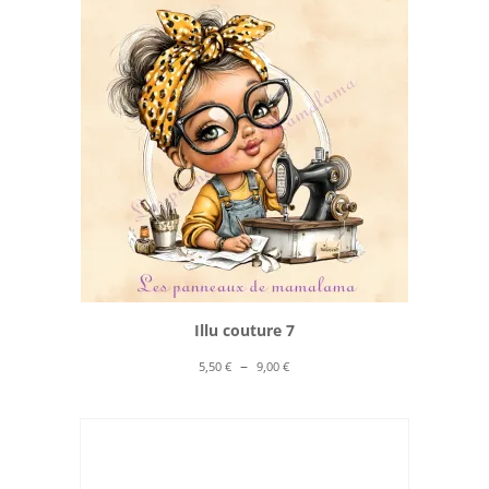
à
10,00 €
Illu couture 7
Plage
–
5,50
€
9,00
€
de
prix :
5,50 €
à