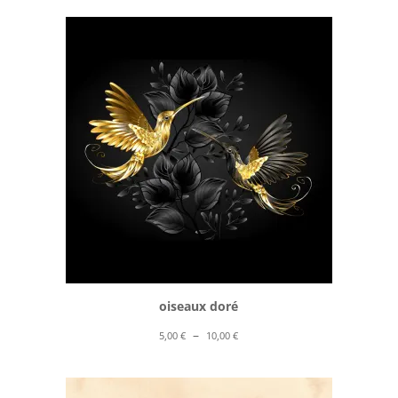
prix :
5,00 €
à
10,00 €
oiseaux doré
Plage
–
5,00
€
10,00
€
de
prix :
5,00 €