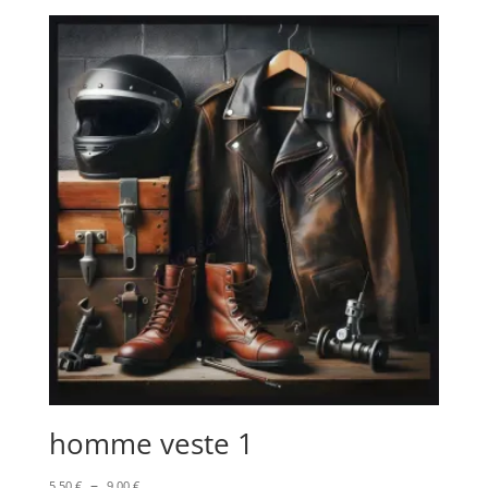
prix :
5,50 €
à
9,00 €
homme veste 1
Plage
–
5,50
€
9,00
€