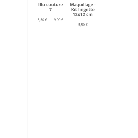
Illu couture
Maquillage -
7
Kit lingette
12x12 cm
Plage
–
5,50
€
9,00
€
5,50
€
de
prix :
5,50 €
à
9,00 €