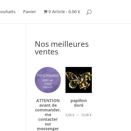
souhaits
Panier
0 Article
0,00 €
Nos meilleures
ventes
ATTENTION
papillon
avant de
doré
commander,
Plage
me
–
5,00
€
10,00
€
contacter
de
sur
prix :
messenger