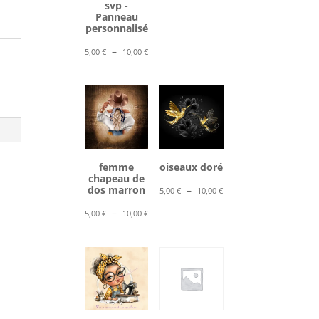
svp -
5,00 €
Panneau
à
personnalisé
10,00 €
Plage
–
5,00
€
10,00
€
de
prix :
5,00 €
à
10,00 €
femme
oiseaux doré
chapeau de
Plage
dos marron
–
5,00
€
10,00
€
de
Plage
–
5,00
€
10,00
€
prix :
de
5,00 €
prix :
à
5,00 €
10,00 €
à
10,00 €