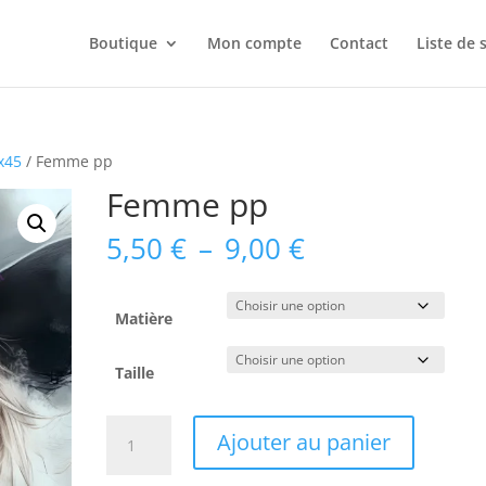
Boutique
Mon compte
Contact
Liste de 
5x45
/ Femme pp
Femme pp
Plage
5,50
€
–
9,00
€
de
prix :
5,50 €
Matière
à
9,00 €
Taille
quantité
Ajouter au panier
de
Femme