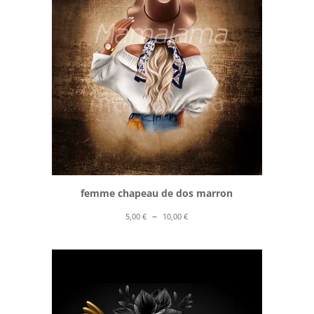
10,00 €
femme chapeau de dos marron
Plage
–
5,00
€
10,00
€
de
prix :
5,00 €
à
10,00 €