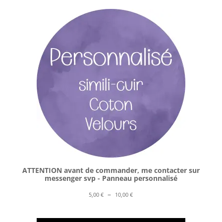
ATTENTION avant de commander, me contacter sur
messenger svp - Panneau personnalisé
Plage
–
5,00
€
10,00
€
de
prix :