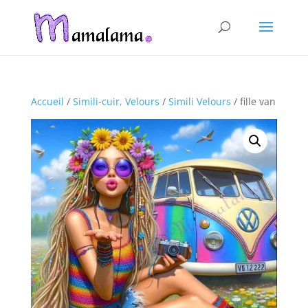
Accueil
/
Simili-cuir, Velours
/
Simili Velours
/ fille van