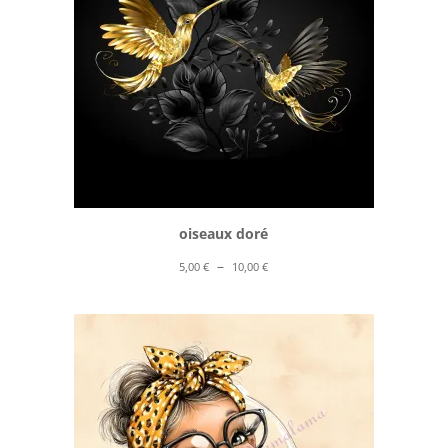
oiseaux doré
Plage
–
5,00
€
10,00
€
de
prix :
5,00 €
à
10,00 €