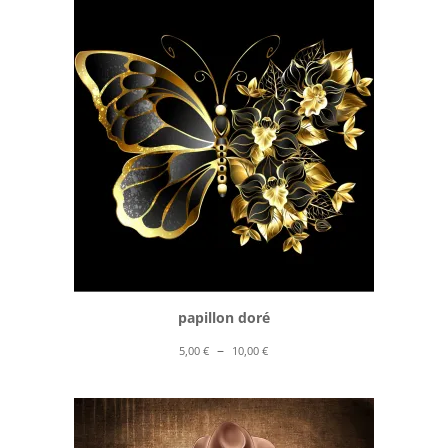
5,00 €
à
10,00 €
papillon doré
Plage
–
5,00
€
10,00
€
de
prix :
5,00 €
à