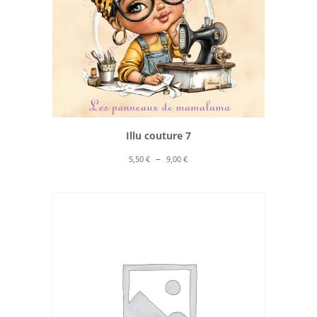
Illu couture 7
Plage
–
5,50
€
9,00
€
de
prix :
5,50 €
à
9,00 €