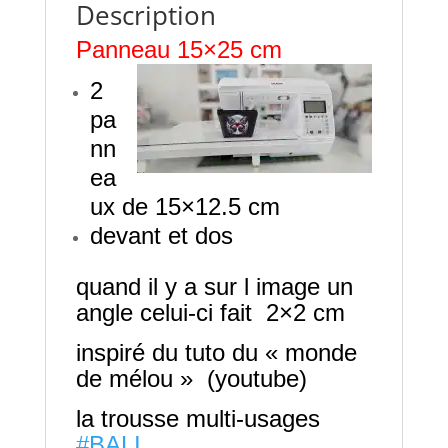
Description
Panneau 15×25 cm
2
pa
nn
ea
ux de 15×12.5 cm
devant et dos
quand il y a sur l image un
angle celui-ci fait 2×2 cm
inspiré du tuto du « monde
de mélou » (youtube)
la trousse multi-usages
#BALI