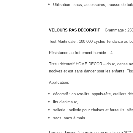
Utilisation : sacs, accessoires, trousse de toil
VELOURS RAS DÉCORATIF
Grammage : 25
Test Martindale : 100 000 cycles Tendance au bo
Résistance au frottement humide – 4
Tissu décoratif HOME DECOR – doux, dense avec 
nocives et est sans danger pour les enfants. T
Application:
décoratif : couvre-lits, appuis-tête, oreillers dé
lits d’animaux,
sellerie : sellerie pour chaises et fauteuils, si
sacs, sacs à main
Lavage : lavage à la main ou en machine à 30°C, n