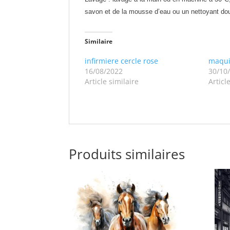
savon et de la mousse d’eau ou un nettoyant do
Similaire
infirmiere cercle rose
maqui
16/08/2022
30/10
Article similaire
Articl
Produits similaires