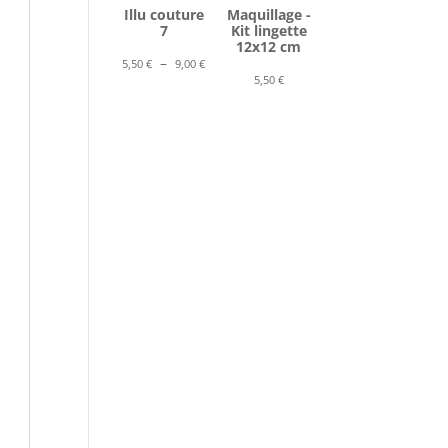
Illu couture
Maquillage -
7
Kit lingette
12x12 cm
Plage
–
5,50
€
9,00
€
5,50
€
de
prix :
5,50 €
à
9,00 €