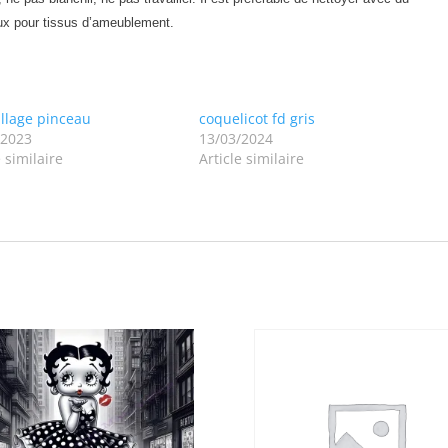
ux pour tissus d’ameublement.
llage pinceau
coquelicot fd gris
/2023
13/03/2024
e similaire
Article similaire