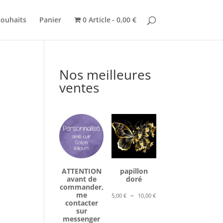
souhaits
Panier
0 Article
0,00 €
Nos meilleures
ventes
ATTENTION
papillon
avant de
doré
commander,
Plage
me
–
5,00
€
10,00
€
contacter
de
sur
prix :
messenger