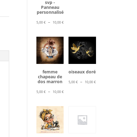
svp -
5,00 €
Panneau
à
personnalisé
10,00 €
Plage
–
5,00
€
10,00
€
de
prix :
5,00 €
à
10,00 €
femme
oiseaux doré
chapeau de
Plage
dos marron
–
5,00
€
10,00
€
de
Plage
–
5,00
€
10,00
€
prix :
de
5,00 €
prix :
à
5,00 €
10,00 €
à
10,00 €