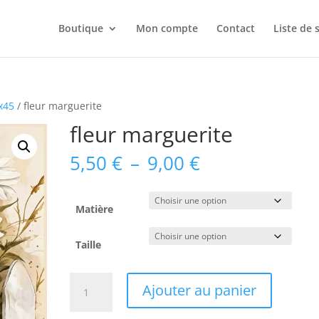
Boutique
Mon compte
Contact
Liste de 
5x45
/ fleur marguerite
fleur marguerite
Plage
5,50
€
–
9,00
€
de
prix :
5,50 €
Matière
à
9,00 €
Taille
quantité
Ajouter au panier
de
fleur