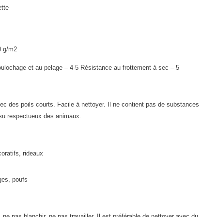
ette
0 g/m2
ulochage et au pelage – 4-5 Résistance au frottement à sec – 5
des poils courts. Facile à nettoyer. Il ne contient pas de substances
issu respectueux des animaux.
coratifs, rideaux
èges, poufs
e pas blanchir, ne pas travailler. Il est préférable de nettoyer avec du