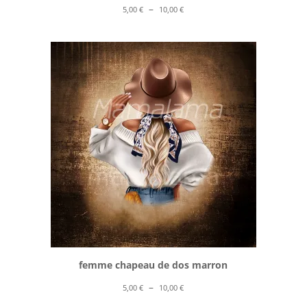
Plage
–
5,00
€
10,00
€
de
prix :
5,00 €
à
10,00 €
femme chapeau de dos marron
Plage
–
5,00
€
10,00
€
de