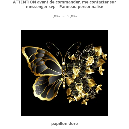
ATTENTION avant de commander, me contacter sur
messenger svp - Panneau personnalisé
Plage
–
5,00
€
10,00
€
de
prix :
5,00 €
à
10,00 €
papillon doré