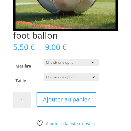
foot ballon
Plage
5,50
€
–
9,00
€
de
prix :
5,50 €
Matière
à
9,00 €
Taille
quantité
Ajouter au panier
de
foot
ballon
Ajouter à la liste d’envies