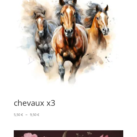
chevaux x3
Plage
–
5,50
€
9,50
€
de
prix :
5,50 €