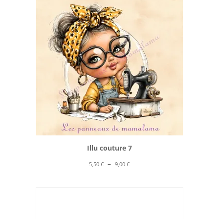
à
10,00 €
Illu couture 7
Plage
–
5,50
€
9,00
€
de
prix :
5,50 €
à