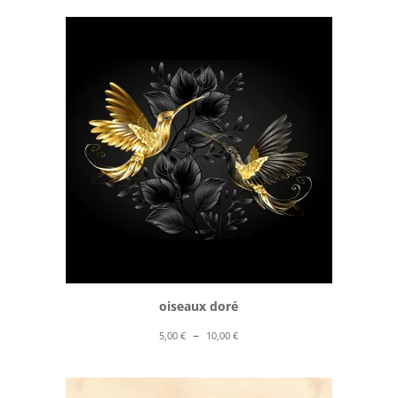
prix :
5,00 €
à
10,00 €
oiseaux doré
Plage
–
5,00
€
10,00
€
de
prix :
5,00 €