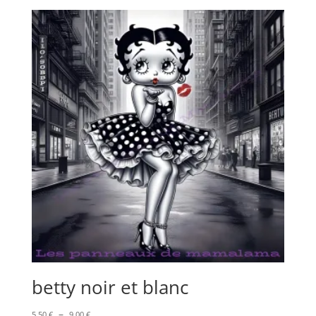
prix :
5,50 €
à
9,50 €
betty noir et blanc
Plage
–
5,50
€
9,00
€