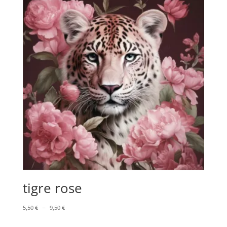
à
9,50 €
tigre rose
Plage
–
5,50
€
9,50
€
de