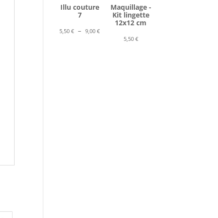
Illu couture
Maquillage -
7
Kit lingette
12x12 cm
Plage
–
5,50
€
9,00
€
5,50
€
de
prix :
5,50 €
à
9,00 €