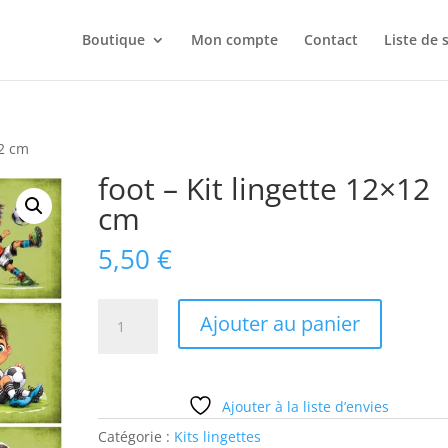
Boutique
Mon compte
Contact
Liste de 
12 cm
foot – Kit lingette 12×12
cm
5,50
€
quantité
Ajouter au panier
de
foot
-
Kit
Ajouter à la liste d’envies
lingette
Catégorie :
Kits lingettes
12x12