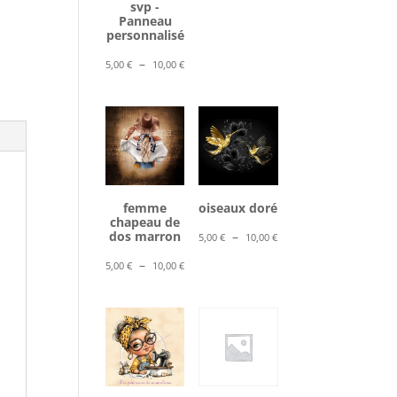
svp -
5,00 €
Panneau
à
personnalisé
10,00 €
Plage
–
5,00
€
10,00
€
de
prix :
5,00 €
à
10,00 €
femme
oiseaux doré
chapeau de
Plage
dos marron
–
5,00
€
10,00
€
de
Plage
–
5,00
€
10,00
€
prix :
de
5,00 €
prix :
à
5,00 €
10,00 €
à
10,00 €