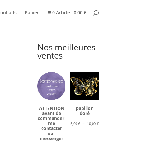
souhaits
Panier
0 Article
0,00 €
Nos meilleures
ventes
ATTENTION
papillon
avant de
doré
commander,
Plage
me
–
5,00
€
10,00
€
contacter
de
sur
prix :
messenger