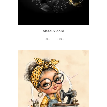
oiseaux doré
Plage
–
5,00
€
10,00
€
de
prix :
5,00 €
à
10,00 €