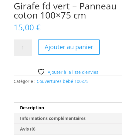
Girafe fd vert – Panneau
coton 100×75 cm
15,00
€
quantité
Ajouter au panier
de
Girafe
fd
vert
Ajouter à la liste d’envies
-
Catégorie :
Couvertures bébé 100x75
Panneau
coton
100x75
cm
Description
Informations complémentaires
Avis (0)