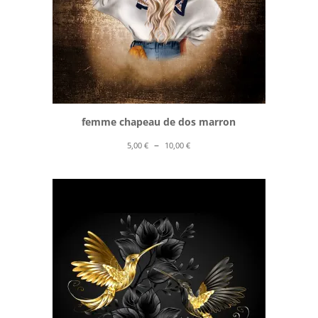
femme chapeau de dos marron
Plage
–
5,00
€
10,00
€
de
prix :
5,00 €
à
10,00 €