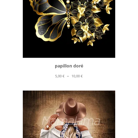
papillon doré
Plage
–
5,00
€
10,00
€
de
prix :
5,00 €
à
10,00 €