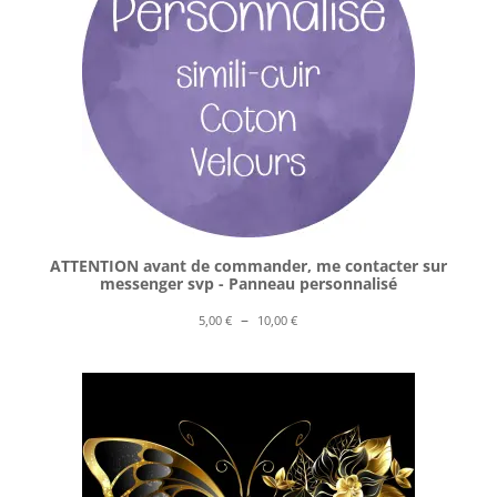
ATTENTION avant de commander, me contacter sur
messenger svp - Panneau personnalisé
Plage
–
5,00
€
10,00
€
de
prix :
5,00 €
à
10,00 €