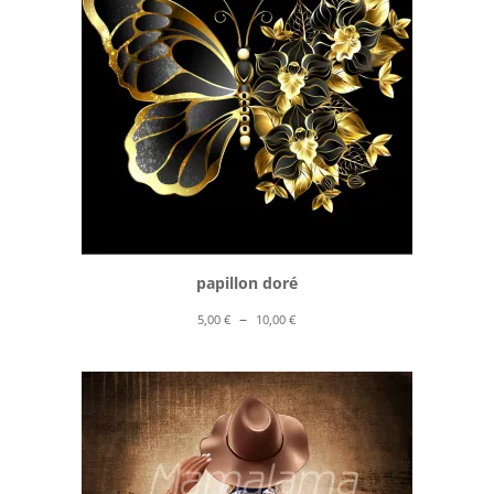
papillon doré
Plage
–
5,00
€
10,00
€
de
prix :
5,00 €
à
10,00 €