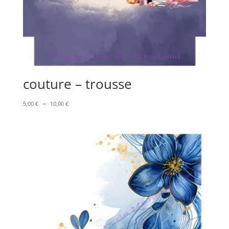
couture – trousse
Plage
–
5,00
€
10,00
€
de
prix :
5,00 €
à
10,00 €