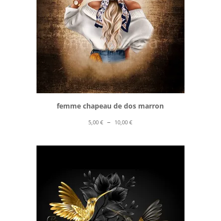
femme chapeau de dos marron
Plage
–
5,00
€
10,00
€
de
prix :
5,00 €
à
10,00 €