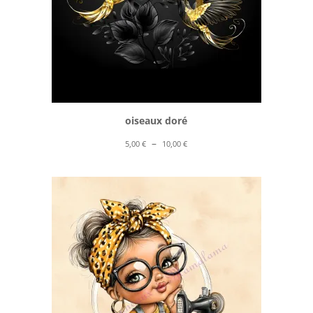
oiseaux doré
Plage
–
5,00
€
10,00
€
de
prix :
5,00 €
à
10,00 €