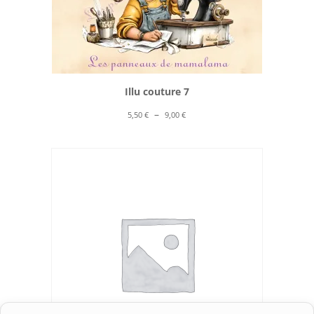
Illu couture 7
Plage
–
5,50
€
9,00
€
de
prix :
5,50 €
à
9,00 €