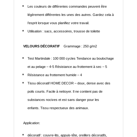
Les couleurs de différentes commandes peuvent être
légèrement différentes les unes des autres. Gardez cela à
l’esprit lorsque vous planifiez votre travail.
Utilisation : sacs, accessoires, trousse de toilette
VELOURS DÉCORATIF
Grammage : 250 g/m2
Test Martindale : 100 000 cycles Tendance au boulochage
et au pelage – 4-5 Résistance au frottement à sec – 5
Résistance au frottement humide – 4
Tissu décoratif HOME DECOR – doux, dense avec des
poils courts. Facile à nettoyer. Il ne contient pas de
substances nocives et est sans danger pour les
enfants. Tissu respectueux des animaux.
Application:
décoratif : couvre-lits, appuis-tête, oreillers décoratifs,