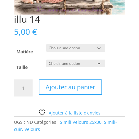
illu 14
5,00
€
Matière
Taille
quantité
Ajouter au panier
de
illu
14
Ajouter à la liste d’envies
UGS :
ND
Catégories :
Simili Velours 25x30
,
Simili-
cuir, Velours