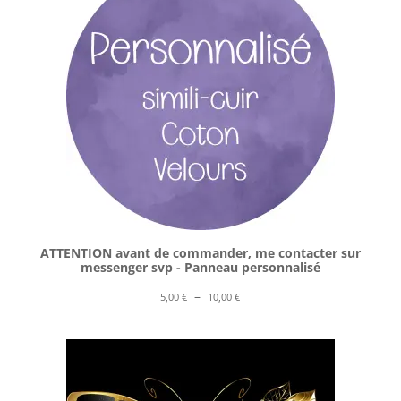
ATTENTION avant de commander, me contacter sur
messenger svp - Panneau personnalisé
Plage
–
5,00
€
10,00
€
de
prix :
5,00 €
à
10,00 €