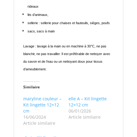
rideaux
lits d’animaux,
sellerie : sellerie pour chaises et fauteuils, sièges, poufs
sacs, sacs à main
Lavage : lavage à la main ou en machine à 30°C, ne pas
blanchir, ne pas travailler. Il est préférable de nettoyer avec
du savon et de l’eau ou un nettoyant doux pour tissus
d’ameublement.
Similaire
maryline couleur –
elle A – Kit lingette
Kit lingette 12×12
12×12 cm
cm
06/01/2026
16/06/2024
Article similaire
Article similaire