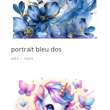
portrait bleu dos
Plage
–
4,00
€
10,00
€
de
prix :
4,00 €
à
10,00 €