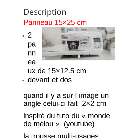
Description
Panneau 15×25 cm
2
pa
nn
ea
ux de 15×12.5 cm
devant et dos
quand il y a sur l image un
angle celui-ci fait 2×2 cm
inspiré du tuto du « monde
de mélou » (youtube)
la trousse multi-usages