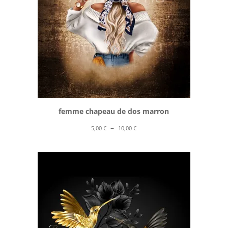
femme chapeau de dos marron
Plage
–
5,00
€
10,00
€
de
prix :
5,00 €
à
10,00 €