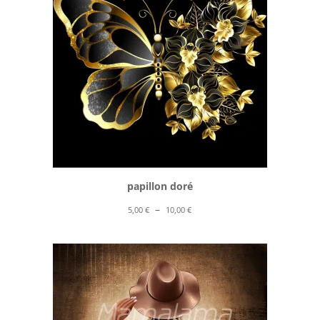
10,00 €
papillon doré
Plage
–
5,00
€
10,00
€
de
prix :
5,00 €
à
10,00 €