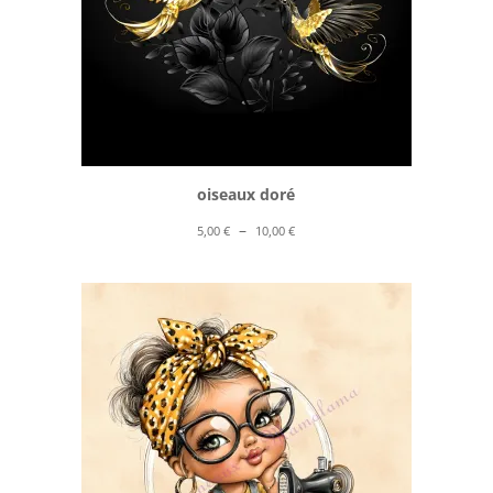
oiseaux doré
Plage
–
5,00
€
10,00
€
de
prix :
5,00 €
à
10,00 €