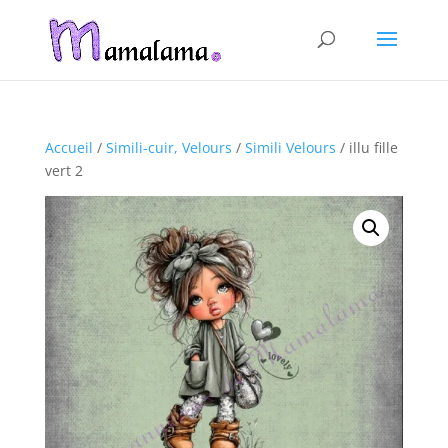
Accueil
/
Simili-cuir, Velours
/
Simili Velours
/ illu fille
vert 2