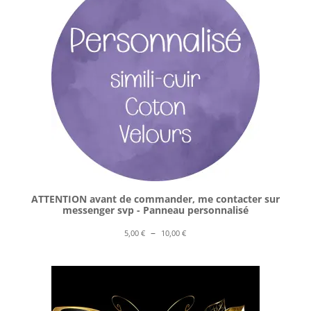
ATTENTION avant de commander, me contacter sur
messenger svp - Panneau personnalisé
Plage
–
5,00
€
10,00
€
de
prix :
5,00 €
à