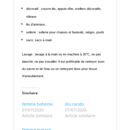
décoratif : couvre-lits, appuis-tête, oreillers décoratifs,
rideaux
lits d’animaux,
sellerie : sellerie pour chaises et fauteuils, sièges, poufs
sacs, sacs à main
Lavage : lavage à la main ou en machine à 30°C, ne pas
blanchir, ne pas travailler. Il est préférable de nettoyer avec
du savon et de l’eau ou un nettoyant doux pour tissus
d’ameublement.
Similaire
femme boheme
illu rando
07/07/2026
07/07/2026
Article similaire
Article similaire
femme marron