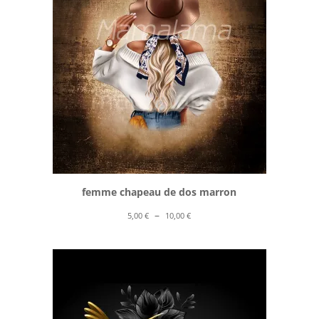
10,00 €
femme chapeau de dos marron
Plage
–
5,00
€
10,00
€
de
prix :
5,00 €
à
10,00 €