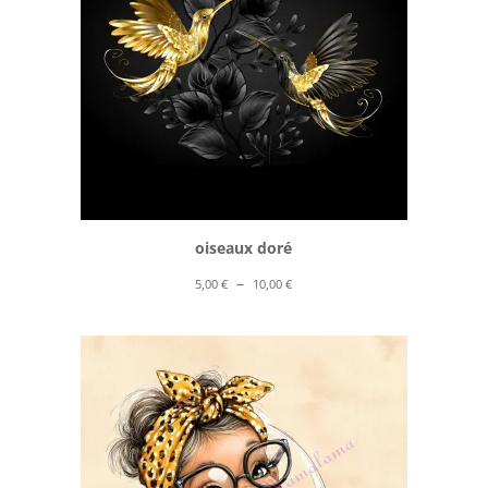
oiseaux doré
Plage
–
5,00
€
10,00
€
de
prix :
5,00 €
à
10,00 €