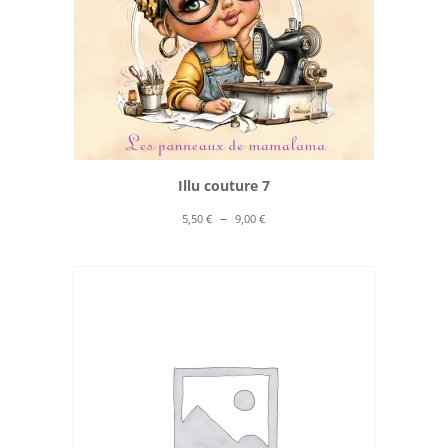
Illu couture 7
Plage
–
5,50
€
9,00
€
de
prix :
5,50 €
à
9,00 €