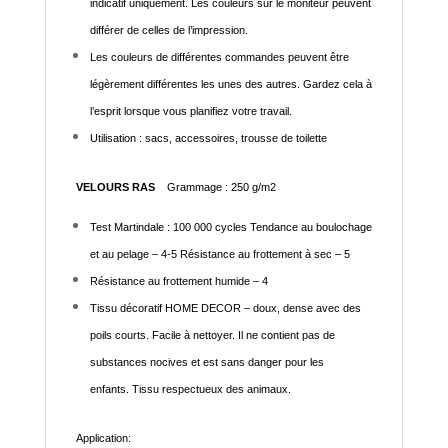
indicatif uniquement. Les couleurs sur le moniteur peuvent
différer de celles de l’impression.
Les couleurs de différentes commandes peuvent être
légèrement différentes les unes des autres. Gardez cela à
l’esprit lorsque vous planifiez votre travail.
Utilisation : sacs, accessoires, trousse de toilette
VELOURS RAS
Grammage : 250 g/m2
Test Martindale : 100 000 cycles Tendance au boulochage
et au pelage – 4-5 Résistance au frottement à sec – 5
Résistance au frottement humide – 4
Tissu décoratif HOME DECOR – doux, dense avec des
poils courts. Facile à nettoyer. Il ne contient pas de
substances nocives et est sans danger pour les
enfants. Tissu respectueux des animaux.
Application: