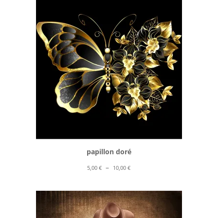
5,00 €
à
10,00 €
papillon doré
Plage
–
5,00
€
10,00
€
de
prix :
5,00 €
à