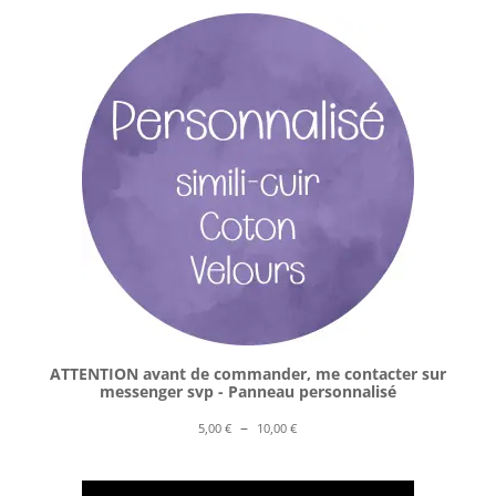
ATTENTION avant de commander, me contacter sur
messenger svp - Panneau personnalisé
Plage
–
5,00
€
10,00
€
de
prix :