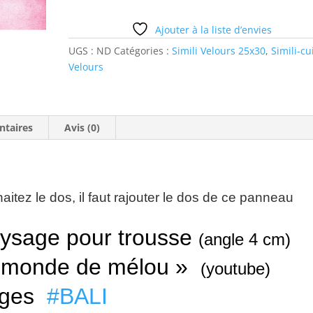
rose
Ajouter à la liste d’envies
UGS :
ND
Catégories :
Simili Velours 25x30
,
Simili-cu
Velours
ntaires
Avis (0)
aitez le dos, il faut rajouter le dos de ce panneau
ysage pour trousse
(angle 4 cm)
 « monde de mélou »
(youtube)
ages
#BALI