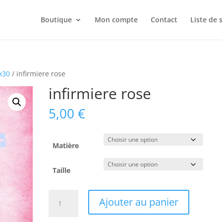
Boutique
Mon compte
Contact
Liste de 
5x30
/ infirmiere rose
infirmiere rose
5,00
€
Matière
Taille
quantité
Ajouter au panier
de
infirmiere