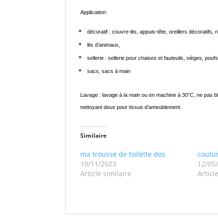
Application:
décoratif : couvre-lits, appuis-tête, oreillers décoratifs, 
lits d’animaux,
sellerie : sellerie pour chaises et fauteuils, sièges, pouf
sacs, sacs à main
Lavage : lavage à la main ou en machine à 30°C, ne pas blan
nettoyant doux pour tissus d’ameublement.
Similaire
ma trousse de toilette dos
coutur
10/11/2023
12/05
Article similaire
Articl