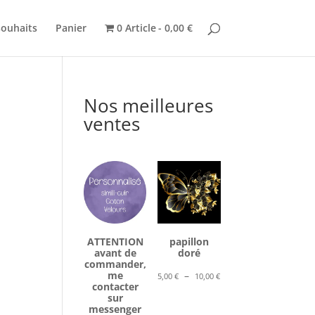
souhaits
Panier
0 Article
0,00 €
Nos meilleures
ventes
ATTENTION
papillon
avant de
doré
commander,
Plage
me
–
5,00
€
10,00
€
contacter
de
sur
prix :
messenger