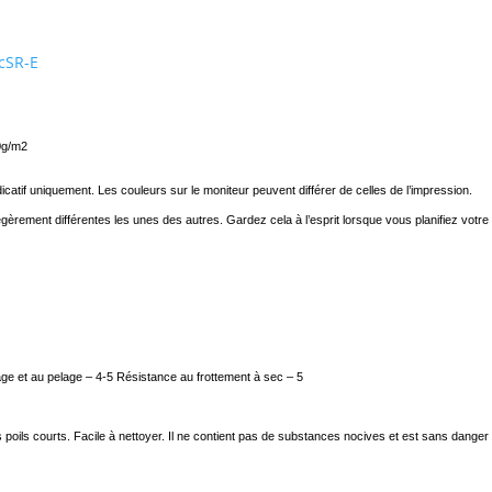
cSR-E
0g/m2
dicatif uniquement. Les couleurs sur le moniteur peuvent différer de celles de l’impression.
èrement différentes les unes des autres. Gardez cela à l’esprit lorsque vous planifiez votre
ge et au pelage – 4-5 Résistance au frottement à sec – 5
ls courts. Facile à nettoyer. Il ne contient pas de substances nocives et est sans danger