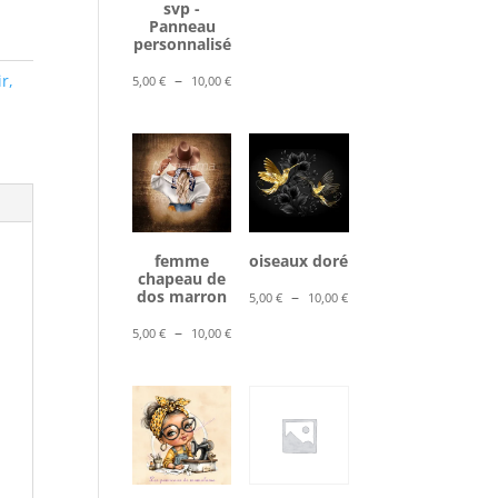
svp -
5,00 €
Panneau
à
personnalisé
10,00 €
Plage
–
ir,
5,00
€
10,00
€
de
prix :
5,00 €
à
10,00 €
femme
oiseaux doré
chapeau de
Plage
dos marron
–
5,00
€
10,00
€
de
Plage
–
5,00
€
10,00
€
prix :
de
5,00 €
prix :
à
5,00 €
10,00 €
à
10,00 €