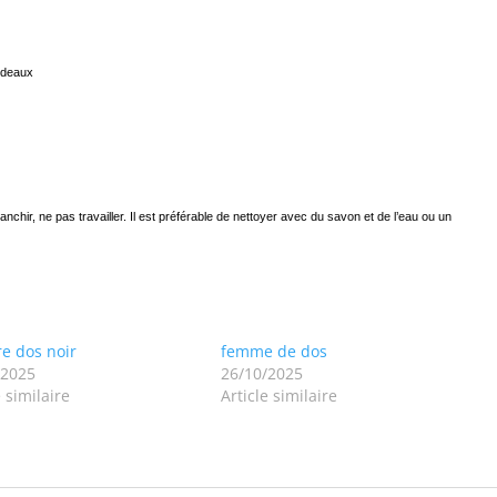
rideaux
s
chir, ne pas travailler. Il est préférable de nettoyer avec du savon et de l’eau ou un
e dos noir
femme de dos
/2025
26/10/2025
e similaire
Article similaire