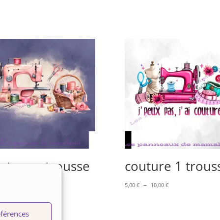
uture – trousse
couture 1 trous
Plage
Plage
–
–
10,00
€
5,00
€
10,00
€
de
de
prix :
prix :
férences
5,00 €
5,00 €