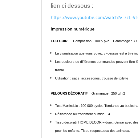
lien ci dessous :
https://www.youtube.com/watch?v=zzL-6T
Impression numérique
ECO CUIR
Composition : 100% pvc Grammage : 30
La visualisation que vous voyez ci-dessus est à titre in
Les couleurs de différentes commandes peuvent être lég
travail.
Utilisation : sacs, accessoires, trousse de toilette
VELOURS DÉCORATIF
Grammage : 250 g/m2
Test Martindale : 100 000 cycles Tendance au boulocha
Résistance au frottement humide – 4
Tissu décoratif HOME DECOR – doux, dense avec des poi
pour les enfants. Tissu respectueux des animaux.