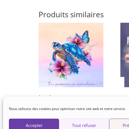
Produits similaires
tortue – paysage
co
25×30
Nous utilisons des cookies pour optimiser notre site web et notre service.
5,00
€
5,00
€
Accepter
Tout refuser
Pré