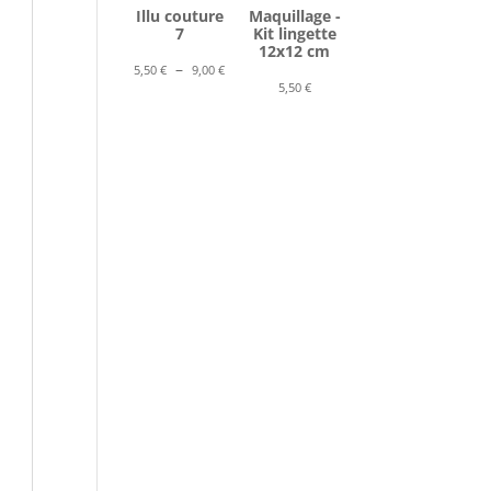
Illu couture
Maquillage -
7
Kit lingette
12x12 cm
Plage
–
5,50
€
9,00
€
5,50
€
de
prix :
5,50 €
à
9,00 €