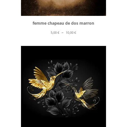
femme chapeau de dos marron
Plage
–
5,00
€
10,00
€
de
prix :
5,00 €
à
10,00 €