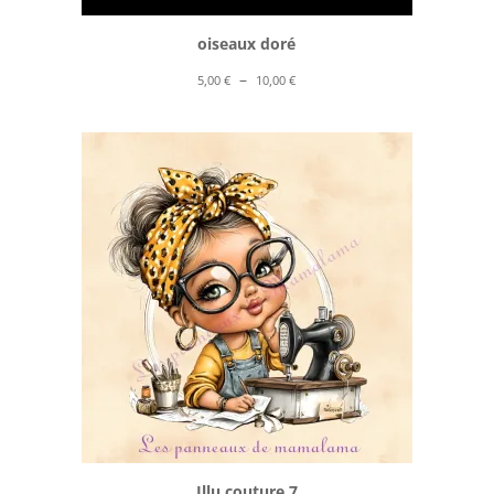
oiseaux doré
Plage
–
5,00
€
10,00
€
de
prix :
5,00 €
à
10,00 €
Illu couture 7