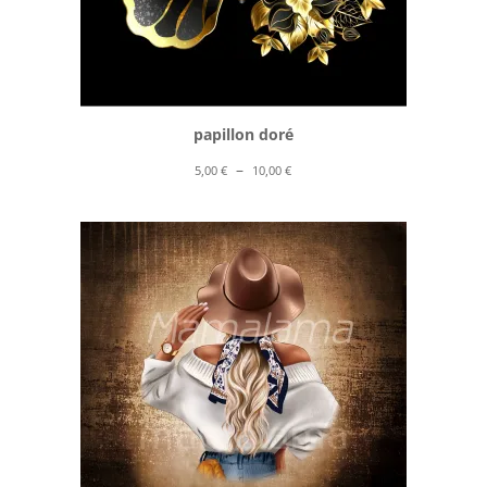
papillon doré
Plage
–
5,00
€
10,00
€
de
prix :
5,00 €
à
10,00 €