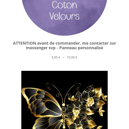
ATTENTION avant de commander, me contacter sur
messenger svp - Panneau personnalisé
Plage
–
5,00
€
10,00
€
de
prix :
5,00 €
à
10,00 €