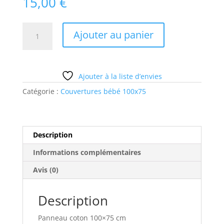
15,00
€
quantité
Ajouter au panier
de
lapin
beige
couverture
Ajouter à la liste d’envies
100x75
Catégorie :
Couvertures bébé 100x75
Description
Informations complémentaires
Avis (0)
Description
Panneau coton 100×75 cm