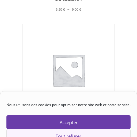
Plage
–
5,50
€
9,00
€
de
prix :
5,50 €
à
9,00 €
Nous utilisons des cookies pour optimiser notre site web et notre service.
Accepter
Maquillage - Kit lingette 12x12 cm
5,50
€
Tout refuser