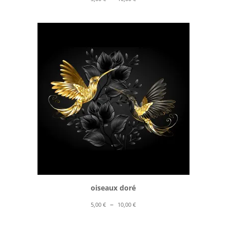
de
prix :
5,00 €
à
10,00 €
oiseaux doré
Plage
–
5,00
€
10,00
€
de
prix :