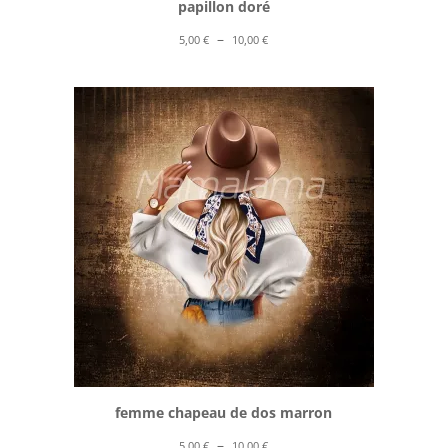
papillon doré
Plage
–
5,00
€
10,00
€
de
prix :
5,00 €
à
10,00 €
femme chapeau de dos marron
Plage
–
5,00
€
10,00
€