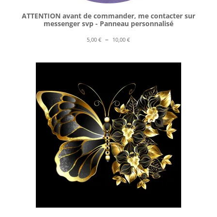
ATTENTION avant de commander, me contacter sur
messenger svp - Panneau personnalisé
Plage
–
5,00
€
10,00
€
de
prix :
5,00 €
à
10,00 €