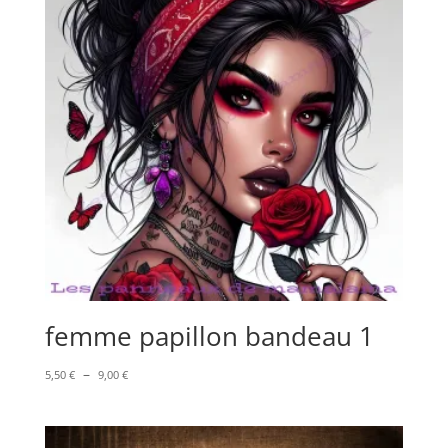
femme papillon bandeau 1
Plage
–
5,50
€
9,00
€
de
prix :
5,50 €