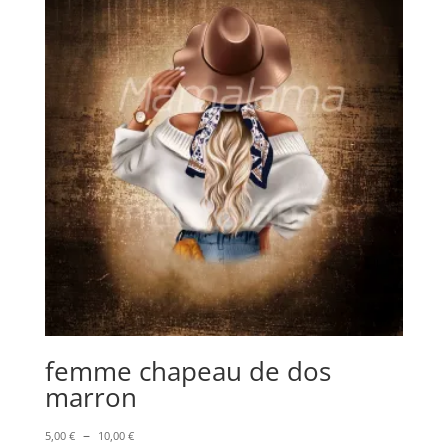
à
9,00 €
femme chapeau de dos
marron
Plage
–
5,00
€
10,00
€