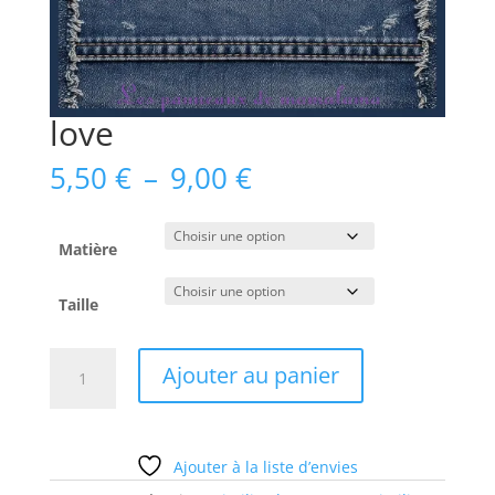
love
Plage
5,50
€
–
9,00
€
de
prix :
5,50 €
Matière
à
9,00 €
Taille
quantité
Ajouter au panier
de
love
Ajouter à la liste d’envies