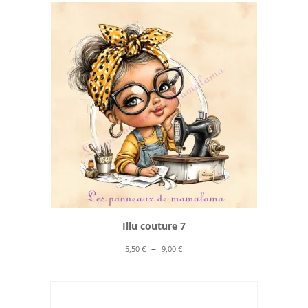
5,00 €
à
10,00 €
Illu couture 7
Plage
–
5,50
€
9,00
€
de
prix :
5,50 €