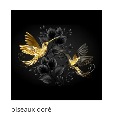
de
prix :
5,00 €
à
10,00 €
oiseaux doré