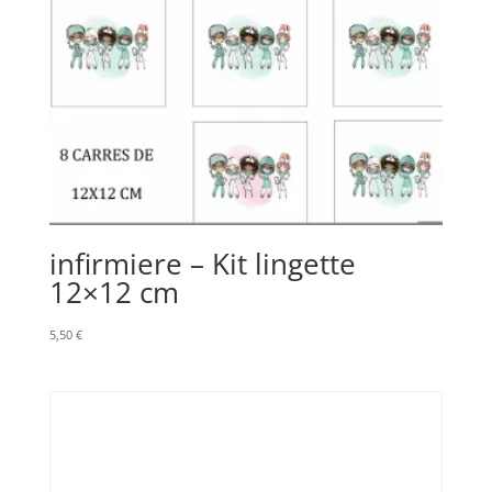
infirmiere – Kit lingette
12×12 cm
5,50
€