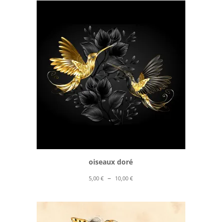
5,00 €
à
10,00 €
oiseaux doré
Plage
–
5,00
€
10,00
€
de
prix :
5,00 €