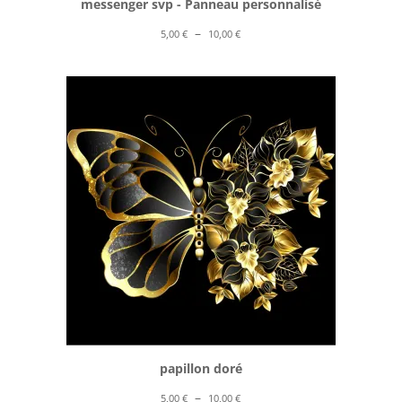
messenger svp - Panneau personnalisé
Plage
–
5,00
€
10,00
€
de
prix :
5,00 €
à
10,00 €
papillon doré
Plage
–
5,00
€
10,00
€