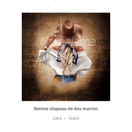
de
prix :
5,00 €
à
10,00 €
femme chapeau de dos marron
Plage
–
5,00
€
10,00
€
de
prix :