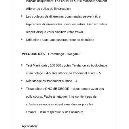
indicatif uniquement. Les couleurs sur le moniteur peuvent
différer de celles de l’impression.
Les couleurs de différentes commandes peuvent être
légèrement différentes les unes des autres. Gardez cela à
l’esprit lorsque vous planifiez votre travail.
Utilisation : sacs, accessoires, trousse de toilette
VELOURS RAS
Grammage : 250 g/m2
Test Martindale : 100 000 cycles Tendance au boulochage
et au pelage – 4-5 Résistance au frottement à sec – 5
Résistance au frottement humide – 4
Tissu décoratif HOME DECOR – doux, dense avec des
poils courts. Facile à nettoyer. Il ne contient pas de
substances nocives et est sans danger pour les
enfants. Tissu respectueux des animaux.
Application: