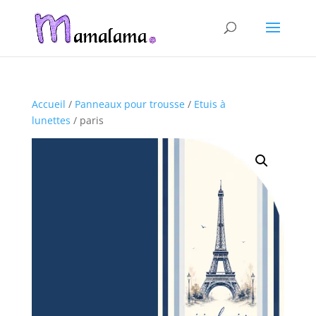
Accueil
/
Panneaux pour trousse
/
Etuis à
lunettes
/ paris