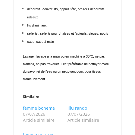
décoratif : couvre-lits, appuis-tête, oreillers décoratifs,
rideaux
lits d’animaux,
sellerie : sellerie pour chaises et fauteuils, sièges, poufs
sacs, sacs à main
Lavage : lavage à la main ou en machine à 30°C, ne pas
blanchir, ne pas travailler. Il est préférable de nettoyer avec
du savon et de l’eau ou un nettoyant doux pour tissus
d’ameublement.
Similaire
femme boheme
illu rando
07/07/2026
07/07/2026
Article similaire
Article similaire
femme marron