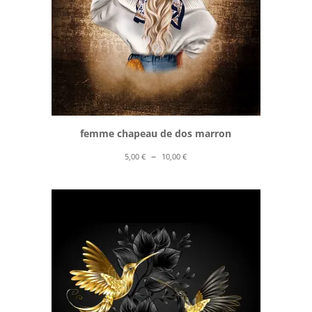
femme chapeau de dos marron
Plage
–
5,00
€
10,00
€
de
prix :
5,00 €
à
10,00 €