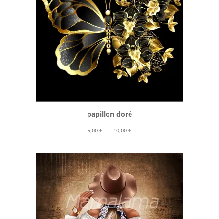
papillon doré
Plage
–
5,00
€
10,00
€
de
prix :
5,00 €
à
10,00 €