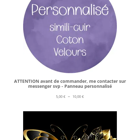
ATTENTION avant de commander, me contacter sur
messenger svp - Panneau personnalisé
Plage
–
5,00
€
10,00
€
de
prix :
5,00 €
à
10,00 €