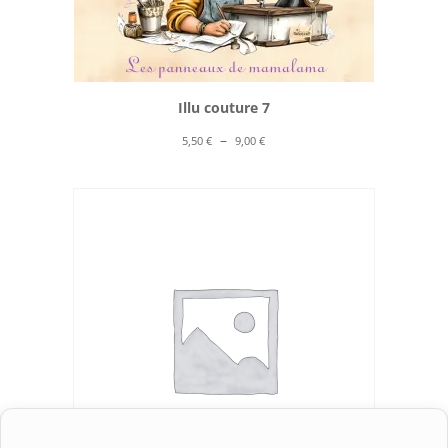
Illu couture 7
Plage
–
5,50
€
9,00
€
de
prix :
5,50 €
à
9,00 €