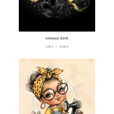
oiseaux doré
Plage
–
5,00
€
10,00
€
de
prix :
5,00 €
à
10,00 €