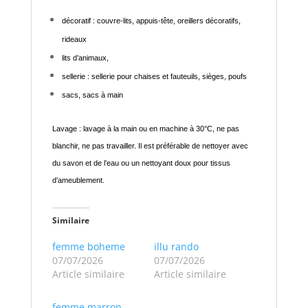
décoratif : couvre-lits, appuis-tête, oreillers décoratifs,
rideaux
lits d’animaux,
sellerie : sellerie pour chaises et fauteuils, sièges, poufs
sacs, sacs à main
Lavage : lavage à la main ou en machine à 30°C, ne pas
blanchir, ne pas travailler. Il est préférable de nettoyer avec
du savon et de l’eau ou un nettoyant doux pour tissus
d’ameublement.
Similaire
femme boheme
illu rando
07/07/2026
07/07/2026
Article similaire
Article similaire
femme marron