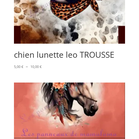
chien lunette leo TROUSSE
Plage
–
5,00
€
10,00
€
de
prix :
5,00 €
à
10,00 €