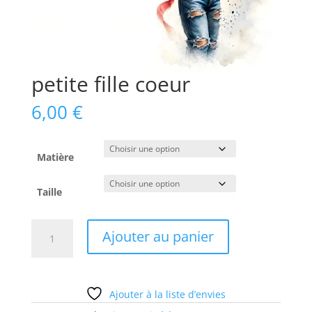
petite fille coeur
6,00
€
Matière
Taille
quantité
Ajouter au panier
de
petite
fille
coeur
Ajouter à la liste d’envies