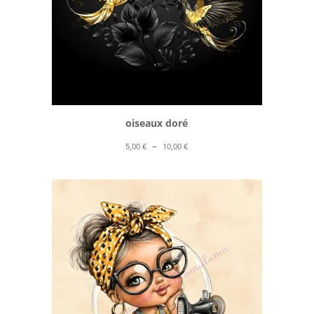
oiseaux doré
Plage
–
5,00
€
10,00
€
de
prix :
5,00 €
à
10,00 €