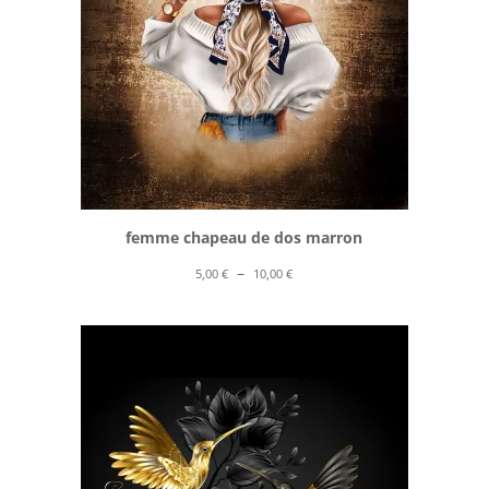
femme chapeau de dos marron
Plage
–
5,00
€
10,00
€
de
prix :
5,00 €
à
10,00 €