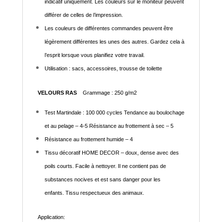
indicatif uniquement. Les couleurs sur le moniteur peuvent
différer de celles de l’impression.
Les couleurs de différentes commandes peuvent être
légèrement différentes les unes des autres. Gardez cela à
l’esprit lorsque vous planifiez votre travail.
Utilisation : sacs, accessoires, trousse de toilette
VELOURS RAS
Grammage : 250 g/m2
Test Martindale : 100 000 cycles Tendance au boulochage
et au pelage – 4-5 Résistance au frottement à sec – 5
Résistance au frottement humide – 4
Tissu décoratif HOME DECOR – doux, dense avec des
poils courts. Facile à nettoyer. Il ne contient pas de
substances nocives et est sans danger pour les
enfants. Tissu respectueux des animaux.
Application: