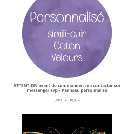
ATTENTION avant de commander, me contacter sur
messenger svp - Panneau personnalisé
Plage
–
5,00
€
10,00
€
de
prix :
5,00 €
à
10,00 €