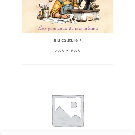
Illu couture 7
Plage
–
5,50
€
9,00
€
de
prix :
5,50 €
à
9,00 €