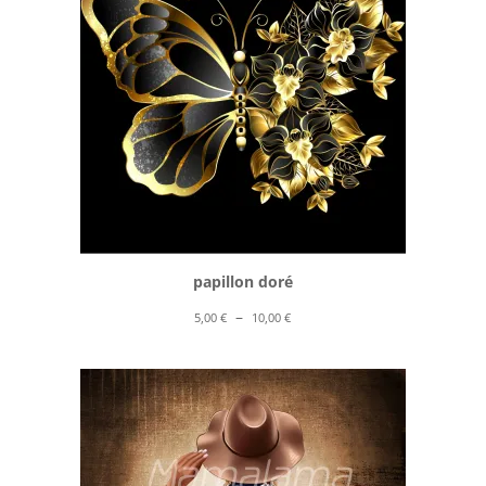
papillon doré
Plage
–
5,00
€
10,00
€
de
prix :
5,00 €
à
10,00 €