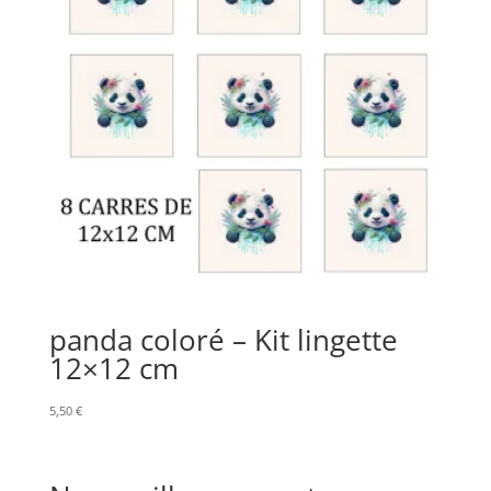
panda coloré – Kit lingette
12×12 cm
5,50
€