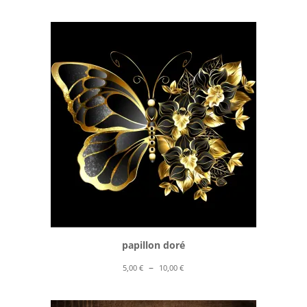
de
prix :
5,00 €
à
10,00 €
papillon doré
Plage
–
5,00
€
10,00
€
de
prix :