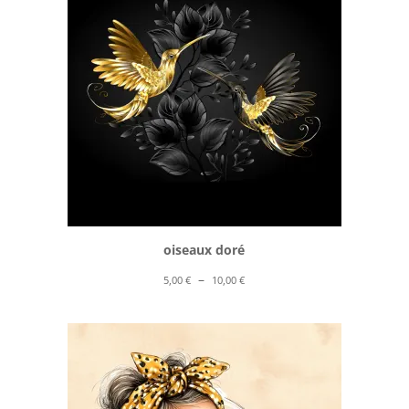
10,00 €
oiseaux doré
Plage
–
5,00
€
10,00
€
de
prix :
5,00 €
à
10,00 €