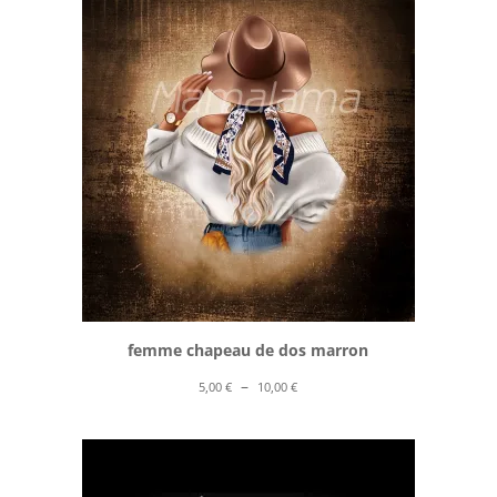
5,00 €
à
10,00 €
femme chapeau de dos marron
Plage
–
5,00
€
10,00
€
de
prix :
5,00 €
à