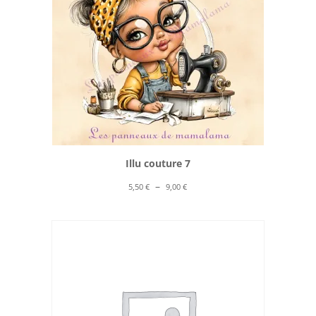
Illu couture 7
Plage
–
5,50
€
9,00
€
de
prix :
5,50 €
à
9,00 €