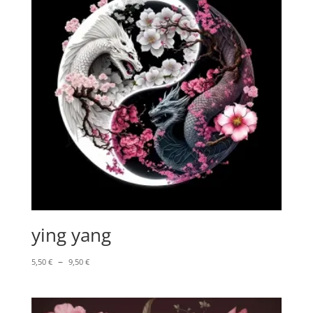
ying yang
Plage
–
5,50
€
9,50
€
de
prix :
5,50 €