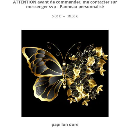
ATTENTION avant de commander, me contacter sur
messenger svp - Panneau personnalisé
Plage
–
5,00
€
10,00
€
de
prix :
5,00 €
à
10,00 €
papillon doré