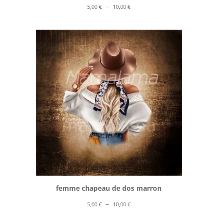
Plage
–
5,00
€
10,00
€
de
prix :
5,00 €
à
10,00 €
femme chapeau de dos marron
Plage
–
5,00
€
10,00
€
de