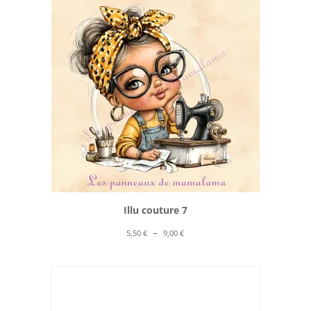
à
10,00 €
Illu couture 7
Plage
–
5,50
€
9,00
€
de
prix :
5,50 €
à