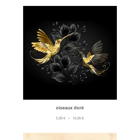
prix :
5,00 €
à
10,00 €
oiseaux doré
Plage
–
5,00
€
10,00
€
de
prix :
5,00 €