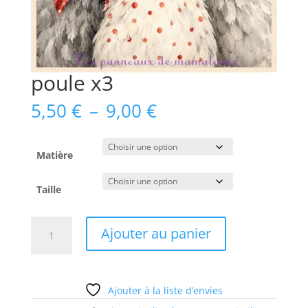
poule x3
Plage
5,50
€
–
9,00
€
de
prix :
5,50 €
Matière
à
9,00 €
Taille
quantité
Ajouter au panier
de
poule
x3
Ajouter à la liste d’envies