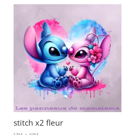
prix :
5,50 €
à
9,50 €
stitch x2 fleur
Plage
–
5,50
€
9,00
€