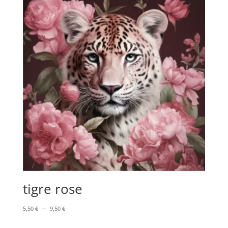
à
9,50 €
tigre rose
Plage
–
5,50
€
9,50
€
de