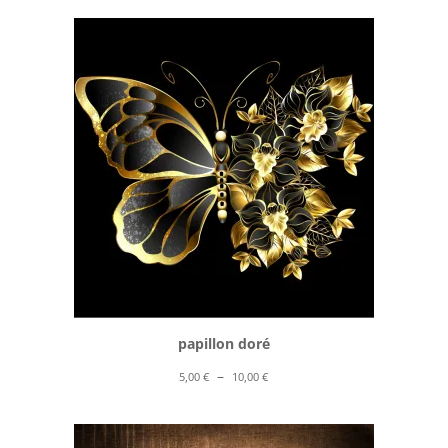
prix :
5,00 €
à
10,00 €
papillon doré
Plage
–
5,00
€
10,00
€
de
prix :
5,00 €