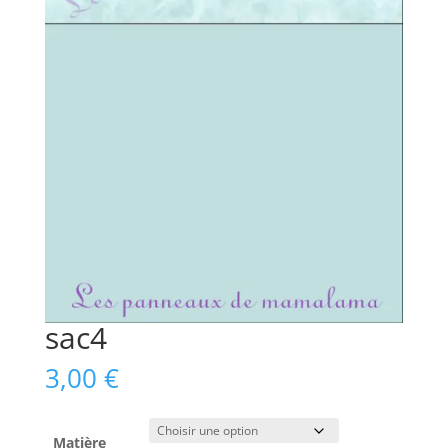
sac4
3,00
€
Matière