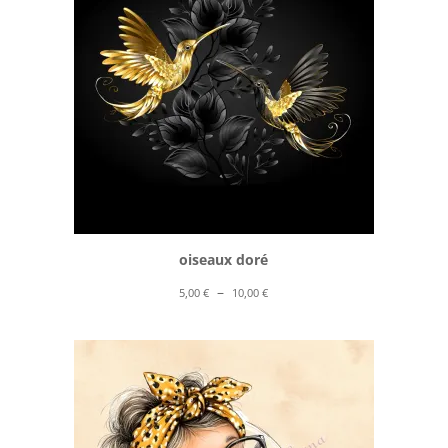
oiseaux doré
Plage
–
5,00
€
10,00
€
de
prix :
5,00 €
à
10,00 €