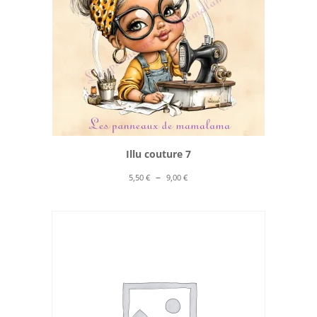
Illu couture 7
Plage
–
5,50
€
9,00
€
de
prix :
5,50 €
à
9,00 €