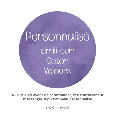
ATTENTION avant de commander, me contacter sur
messenger svp - Panneau personnalisé
Plage
–
5,00
€
10,00
€
de