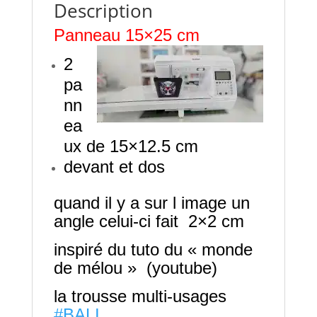
Description
Panneau 15×25 cm
2
pa
nn
ea
ux de 15×12.5 cm
devant et dos
quand il y a sur l image un
angle celui-ci fait 2×2 cm
inspiré du tuto du « monde
de mélou » (youtube)
la trousse multi-usages
#BALI