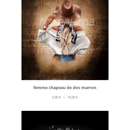
à
10,00 €
femme chapeau de dos marron
Plage
–
5,00
€
10,00
€
de
prix :
5,00 €
à
10,00 €