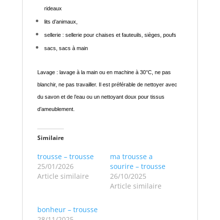
rideaux
lits d’animaux,
sellerie : sellerie pour chaises et fauteuils, sièges, poufs
sacs, sacs à main
Lavage : lavage à la main ou en machine à 30°C, ne pas
blanchir, ne pas travailler. Il est préférable de nettoyer avec
du savon et de l’eau ou un nettoyant doux pour tissus
d’ameublement.
Similaire
trousse – trousse
ma trousse a
25/01/2026
sourire – trousse
Article similaire
26/10/2025
Article similaire
bonheur – trousse
28/11/2025