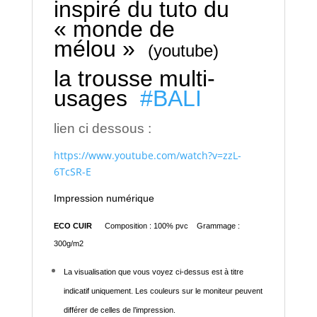
inspiré du tuto du
« monde de
mélou »
(youtube)
la trousse multi-
usages
#BALI
lien ci dessous :
https://www.youtube.com/watch?v=zzL-
6TcSR-E
Impression numérique
ECO CUIR
Composition : 100% pvc Grammage :
300g/m2
La visualisation que vous voyez ci-dessus est à titre
indicatif uniquement. Les couleurs sur le moniteur peuvent
différer de celles de l’impression.