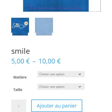
smile
Plage
5,00
€
–
10,00
€
de
prix :
5,00 €
Matière
à
10,00 €
Taille
quantité
Ajouter au panier
de