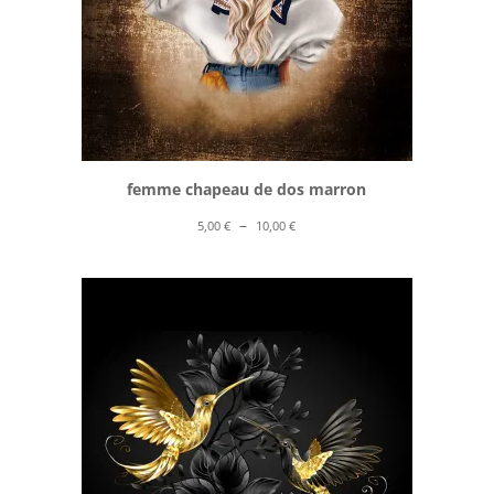
femme chapeau de dos marron
Plage
–
5,00
€
10,00
€
de
prix :
5,00 €
à
10,00 €