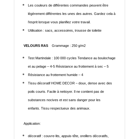
Les couleurs de différentes commandes peuvent être
légèrement différentes les unes des autres. Gardez cela à
l’esprit lorsque vous planifiez votre travail.
Utilisation : sacs, accessoires, trousse de toilette
VELOURS RAS
Grammage : 250 g/m2
Test Martindale : 100 000 cycles Tendance au boulochage
et au pelage – 4-5 Résistance au frottement à sec – 5
Résistance au frottement humide – 4
Tissu décoratif HOME DECOR – doux, dense avec des
poils courts. Facile à nettoyer. Il ne contient pas de
substances nocives et est sans danger pour les
enfants. Tissu respectueux des animaux.
Application:
décoratif : couvre-lits, appuis-tête, oreillers décoratifs,