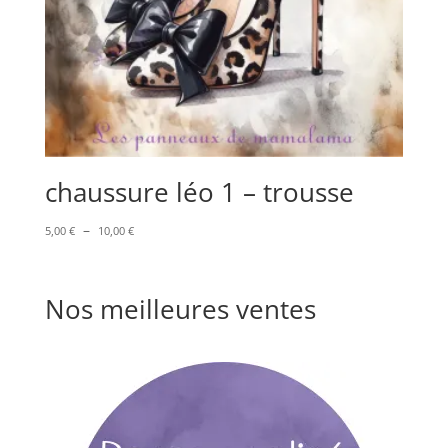
chaussure léo 1 – trousse
Plage
–
5,00
€
10,00
€
de
prix :
5,00 €
Nos meilleures ventes
à
10,00 €