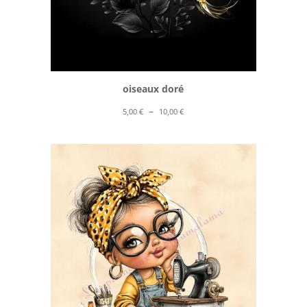
oiseaux doré
Plage
–
5,00
€
10,00
€
de
prix :
5,00 €
à
10,00 €