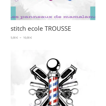
stitch ecole TROUSSE
Plage
–
5,00
€
10,00
€
de
prix :
5,00 €
à
10,00 €