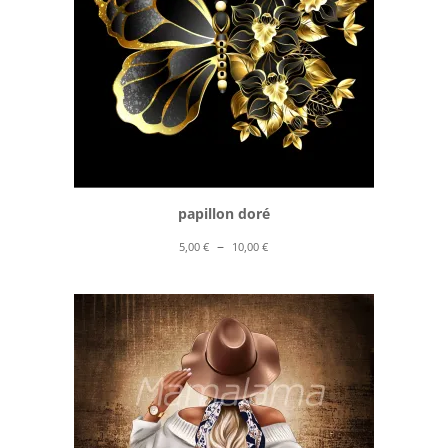
papillon doré
Plage
–
5,00
€
10,00
€
de
prix :
5,00 €
à
10,00 €