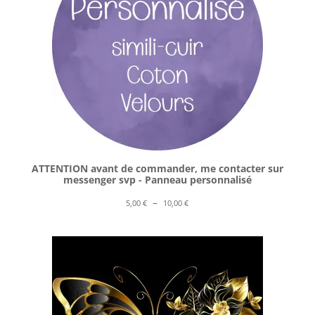
ATTENTION avant de commander, me contacter sur
messenger svp - Panneau personnalisé
Plage
–
5,00
€
10,00
€
de
prix :
5,00 €
à
10,00 €