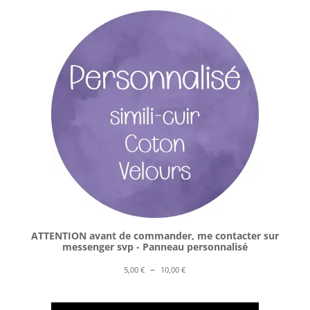
ATTENTION avant de commander, me contacter sur
messenger svp - Panneau personnalisé
Plage
–
5,00
€
10,00
€
de
prix :