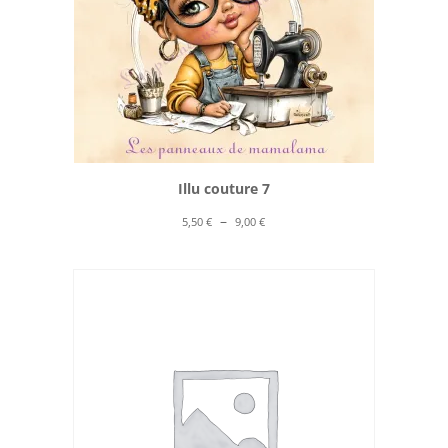
Illu couture 7
Plage
–
5,50
€
9,00
€
de
prix :
5,50 €
à
9,00 €