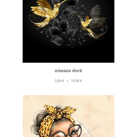
oiseaux doré
Plage
–
5,00
€
10,00
€
de
prix :
5,00 €
à
10,00 €