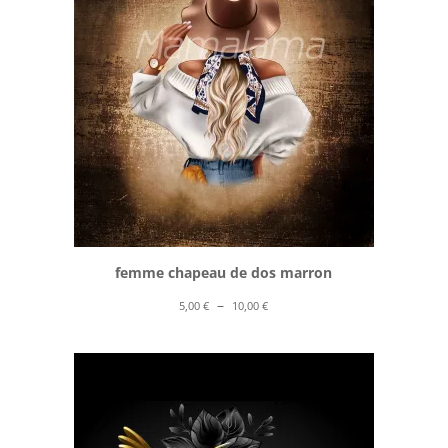
10,00 €
femme chapeau de dos marron
Plage
–
5,00
€
10,00
€
de
prix :
5,00 €
à
10,00 €