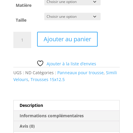
Matière
Taille
quantité
Ajouter au panier
de
sti
x2
fleurs
Ajouter à la liste d’envies
UGS :
ND
Catégories :
Panneaux pour trousse
,
Simili
Velours
,
Trousses 15x12.5
Description
Informations complémentaires
Avis (0)