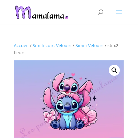
Accueil
/
Simili-cuir, Velours
/
Simili Velours
/ sti x2
fleurs