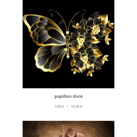
5,00 €
à
10,00 €
papillon doré
Plage
–
5,00
€
10,00
€
de
prix :
5,00 €
à