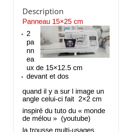
Description
Panneau 15×25 cm
2
pa
nn
ea
ux de 15×12.5 cm
devant et dos
quand il y a sur l image un
angle celui-ci fait 2×2 cm
inspiré du tuto du « monde
de mélou » (youtube)
la trousse multi-usages