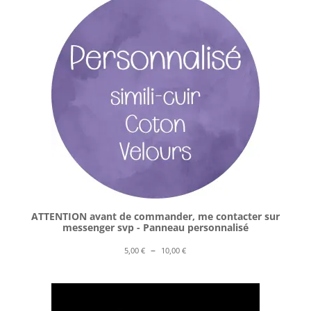
ATTENTION avant de commander, me contacter sur
messenger svp - Panneau personnalisé
Plage
–
5,00
€
10,00
€
de
prix :
5,00 €