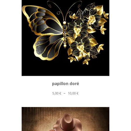
à
10,00 €
papillon doré
Plage
–
5,00
€
10,00
€
de
prix :
5,00 €
à
10,00 €