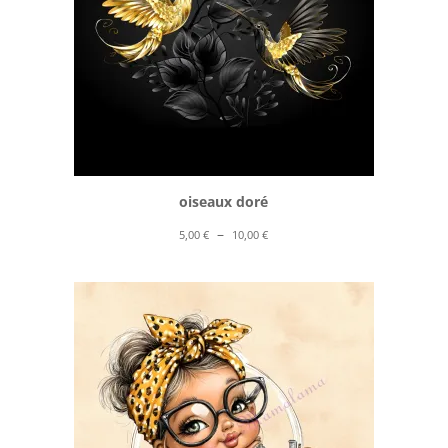
oiseaux doré
Plage
–
5,00
€
10,00
€
de
prix :
5,00 €
à
10,00 €