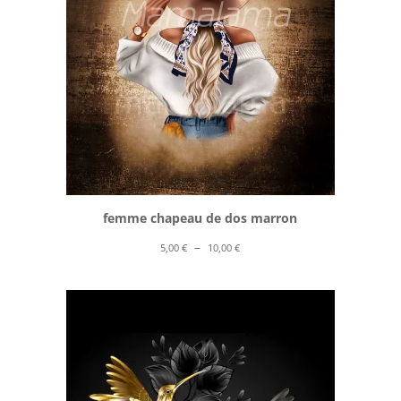
femme chapeau de dos marron
Plage
–
5,00
€
10,00
€
de
prix :
5,00 €
à
10,00 €