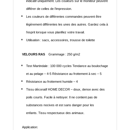
indicatif uniquement. Les couleurs sur le moniteur peuvent
différer de celles de l’impression.
Les couleurs de différentes commandes peuvent être
légèrement différentes les unes des autres. Gardez cela à
l’esprit lorsque vous planifiez votre travail.
Utilisation : sacs, accessoires, trousse de toilette
VELOURS RAS
Grammage : 250 g/m2
Test Martindale : 100 000 cycles Tendance au boulochage
et au pelage – 4-5 Résistance au frottement à sec – 5
Résistance au frottement humide – 4
Tissu décoratif HOME DECOR – doux, dense avec des
poils courts. Facile à nettoyer. Il ne contient pas de
substances nocives et est sans danger pour les
enfants. Tissu respectueux des animaux.
Application: