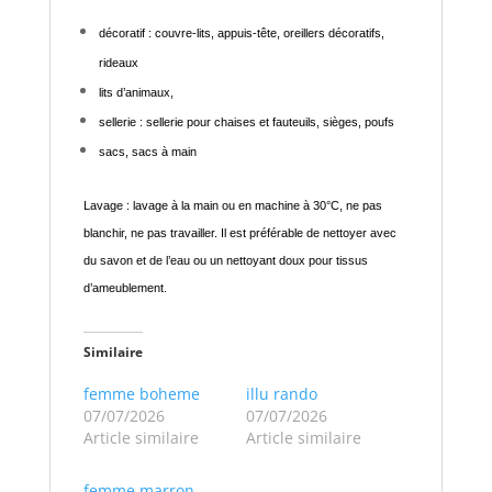
décoratif : couvre-lits, appuis-tête, oreillers décoratifs,
rideaux
lits d’animaux,
sellerie : sellerie pour chaises et fauteuils, sièges, poufs
sacs, sacs à main
Lavage : lavage à la main ou en machine à 30°C, ne pas
blanchir, ne pas travailler. Il est préférable de nettoyer avec
du savon et de l’eau ou un nettoyant doux pour tissus
d’ameublement.
Similaire
femme boheme
illu rando
07/07/2026
07/07/2026
Article similaire
Article similaire
femme marron