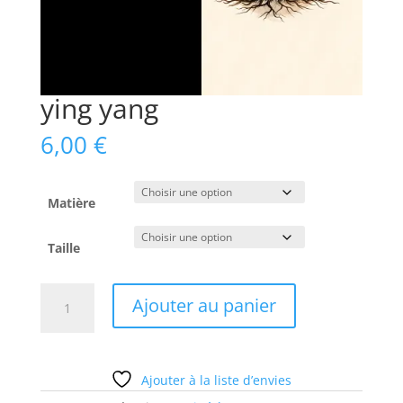
ying yang
6,00
€
Matière
Taille
quantité
Ajouter au panier
de
ying
yang
Ajouter à la liste d’envies