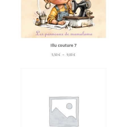
Illu couture 7
Plage
–
5,50
€
9,00
€
de
prix :
5,50 €
à
9,00 €