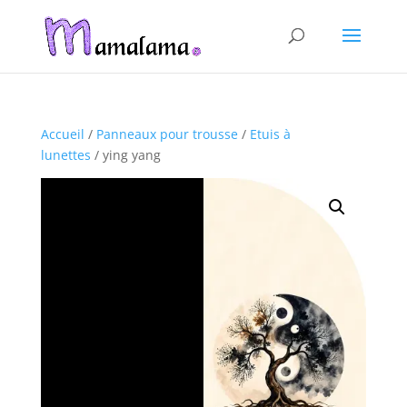
Accueil
/
Panneaux pour trousse
/
Etuis à
lunettes
/ ying yang